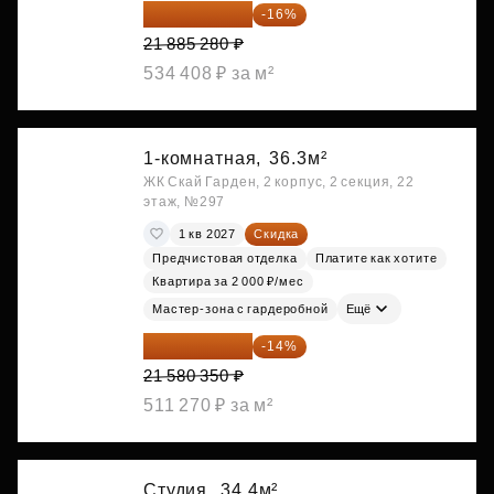
18 383 635 ₽
-16%
21 885 280 ₽
534 408 ₽ за м²
1-комнатная,
36.3м²
ЖК Скай Гарден, 2 корпус, 2 секция, 22
этаж, №297
1 кв 2027
Скидка
Предчистовая отделка
Платите как хотите
Квартира за 2 000 ₽/мес
Мастер-зона с гардеробной
Ещё
18 559 101 ₽
-14%
21 580 350 ₽
511 270 ₽ за м²
Студия,
34.4м²