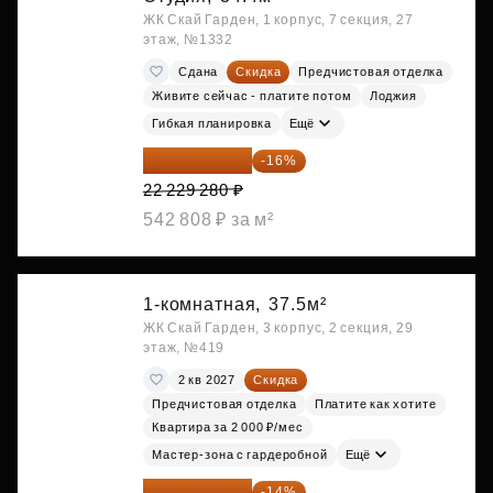
ЖК Скай Гарден, 1 корпус, 7 секция, 27
этаж, №1332
Сдана
Скидка
Предчистовая отделка
Живите сейчас - платите потом
Лоджия
Гибкая планировка
Ещё
18 672 595 ₽
-16%
22 229 280 ₽
542 808 ₽ за м²
1-комнатная,
37.5м²
ЖК Скай Гарден, 3 корпус, 2 секция, 29
этаж, №419
2 кв 2027
Скидка
Предчистовая отделка
Платите как хотите
Квартира за 2 000 ₽/мес
Мастер-зона с гардеробной
Ещё
18 721 125 ₽
-14%