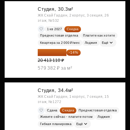
Студия,
30.3м²
ЖК Скай Гарден, 2 корпус, 3 секция, 26
этаж, №532
1 кв 2027
Скидка
Предчистовая отделка
Платите как хотите
Квартира за 2 000 ₽/мес
Лоджия
Ещё
17 555 275 ₽
-14%
20 413 110 ₽
579 382 ₽ за м²
Студия,
34.4м²
ЖК Скай Гарден, 1 корпус, 7 секция, 15
этаж, №1272
Сдана
Скидка
Предчистовая отделка
Живите сейчас - платите потом
Лоджия
Гибкая планировка
Ещё