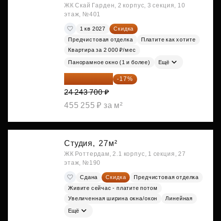
ЖК Скай Гарден, 2 корпус, 3 секция, 10
этаж, №401
1 кв 2027
Скидка
Предчистовая отделка
Платите как хотите
Квартира за 2 000 ₽/мес
Панорамное окно (1 и более)
Ещё
20 122 271 ₽
-17%
24 243 700 ₽
455 255 ₽ за м²
Студия,
27м²
ЖК Роттердам, 2.1 корпус, 1 секция, 27
этаж, №190
Сдана
Скидка
Предчистовая отделка
Живите сейчас - платите потом
Увеличенная ширина окна/окон
Линейная
Ещё