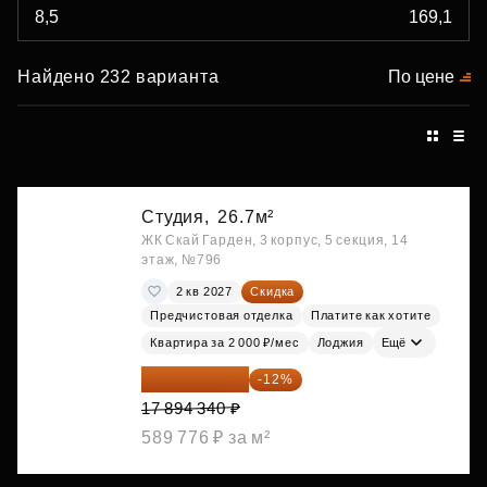
Найдено 232 варианта
По цене
Студия,
26.7м²
ЖК Скай Гарден, 3 корпус, 5 секция, 14
этаж, №796
2 кв 2027
Скидка
Предчистовая отделка
Платите как хотите
Квартира за 2 000 ₽/мес
Лоджия
Ещё
15 747 019 ₽
-12%
17 894 340 ₽
589 776 ₽ за м²