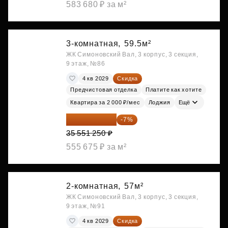
583 680 ₽ за м²
3-комнатная,
59.5м²
ЖК Симоновский Вал, 3 корпус, 3 секция,
9 этаж, №86
4 кв 2029
Скидка
Предчистовая отделка
Платите как хотите
Квартира за 2 000 ₽/мес
Лоджия
Ещё
33 062 663 ₽
-7%
35 551 250 ₽
555 675 ₽ за м²
2-комнатная,
57м²
ЖК Симоновский Вал, 3 корпус, 3 секция,
9 этаж, №91
4 кв 2029
Скидка