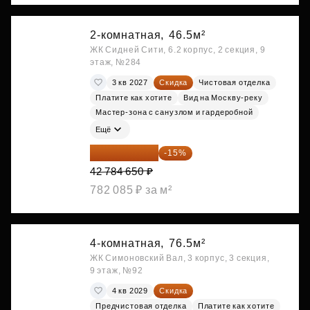
2-комнатная,
46.5м²
ЖК Сидней Сити, 6.2 корпус, 2 секция, 9
этаж, №284
3 кв 2027
Скидка
Чистовая отделка
Платите как хотите
Вид на Москву-реку
Мастер-зона с санузлом и гардеробной
Ещё
36 366 953 ₽
-15%
42 784 650 ₽
782 085 ₽ за м²
4-комнатная,
76.5м²
ЖК Симоновский Вал, 3 корпус, 3 секция,
9 этаж, №92
4 кв 2029
Скидка
Предчистовая отделка
Платите как хотите