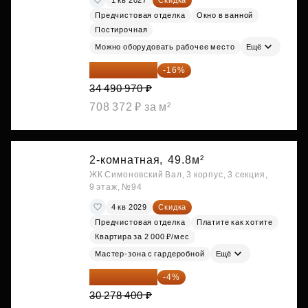
Предчистовая отделка
Окно в ванной
Постирочная
Можно оборудовать рабочее место
Ещё
28 972 415 ₽
-16%
34 490 970 ₽
708 372 ₽ за м²
2-комнатная,
49.8м²
ЖК Симоновский Вал, 3 корпус, 3 секция,
9 этаж, №94
4 кв 2029
Скидка
Предчистовая отделка
Платите как хотите
Квартира за 2 000 ₽/мес
Мастер-зона с гардеробной
Ещё
29 067 264 ₽
-4%
30 278 400 ₽