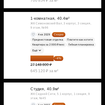
700 854 ₽ за м²
1-комнатная,
40.4м²
ЖК Симоновский Вал, 3 корпус, 3 секция,
9 этаж, №96
4 кв 2029
Скидка
Предчистовая отделка
Платите как хотите
Квартира за 2 000 ₽/мес
Гибкая планировка
Ещё
26 062 848 ₽
-4%
27 148 800 ₽
645 120 ₽ за м²
Студия,
40.9м²
ЖК Сидней Сити, 5.1 корпус, 1 секция, 9
этаж, №45
1 кв 2027
Скидка