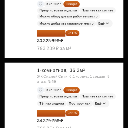
3 кв 2027
Скидка
Предчистовая отделка
Платите как хотите
Можно оборудовать рабочее место
Можно добавить спальное место
Ещё
23 955 818 ₽
-21%
30 323 820 ₽
793 239 ₽ за м²
1-комнатная,
36.3м²
ЖК Сидней Сити, 6.1 корпус, 1 секция, 9
этаж, №59
3 кв 2027
Скидка
Предчистовая отделка
Платите как хотите
Тёплая лоджия
Постирочная
Ещё
25 441 000 ₽
-26%
34 379 730 ₽