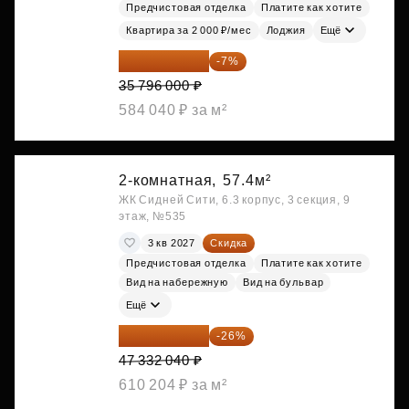
Предчистовая отделка
Платите как хотите
Квартира за 2 000 ₽/мес
Лоджия
Ещё
33 290 280 ₽
-7%
35 796 000 ₽
584 040 ₽ за м²
2-комнатная,
57.4м²
ЖК Сидней Сити, 6.3 корпус, 3 секция, 9
этаж, №535
3 кв 2027
Скидка
Предчистовая отделка
Платите как хотите
Вид на набережную
Вид на бульвар
Ещё
35 025 710 ₽
-26%
47 332 040 ₽
610 204 ₽ за м²