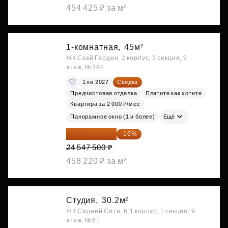
454 425 ₽ за м²
1-комнатная,
45м²
ЖК Скай Гарден, 2 корпус, 3 секция, 9
этаж, №394
1 кв 2027
Скидка
Предчистовая отделка
Платите как хотите
Квартира за 2 000 ₽/мес
Панорамное окно (1 и более)
Ещё
20 619 900 ₽
-16%
24 547 500 ₽
458 220 ₽ за м²
Студия,
30.2м²
ЖК Сидней Сити, 6.1 корпус, 1 секция, 9
этаж, №61