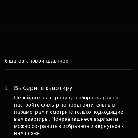
Онлайн-покупка.
Купите квартиру,
6 шагов к новой квартире
не выходя из дома
Сервис онлайн-бронирования и покупки
Выберите квартиру
1
квартир
Перейдите на страницу выбора квартиры,
настройте фильтр по предпочтительным
параметрам и смотрите только подходящие
Оставить заявку
вам квартиры. Понравившиеся варианты
можно сохранить в избранное и вернуться к
ним позже