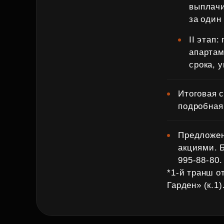
выплачи
за один
II этап
апартам
срока, у
Итоговая с
подробная
Предложен
акциями. 
995‑88‑80.
*1‑й транш о
Гарден» (к.1)