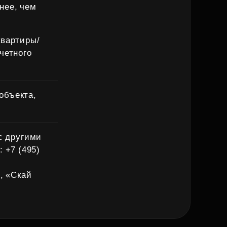
нее, чем
.
квартиры/
четного
объекта,
с другими
 +7 (495)
, «Скай