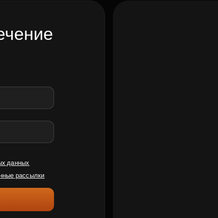
ечение
ых данных
нные рассылки