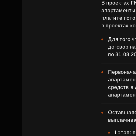
В проектах Г
апартаменты
платите пото
в проектах к
Для того 
договор н
по 31.08.2
Первонача
апартамен
средств в
апартамен
Оставшаяс
выплачива
I этап: