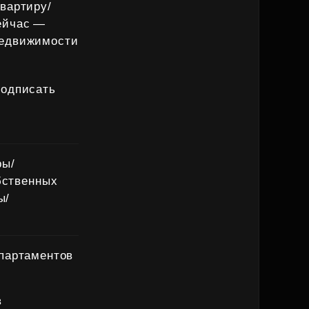
вартиру/
ейчас —
 недвижимости
подписать
ры/
бственных
ы/
апартаментов
в