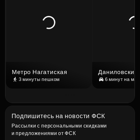
Метро Нагатиская
Даниловский
3 минуты
пешком
6 минут
на ма
Подпишитесь на новости ФСК
Рассылки с персональными скидками
и предложениями от ФСК