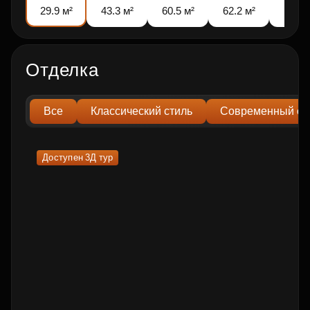
29.9 м²
43.3 м²
60.5 м²
62.2 м²
72 м
Отделка
Все
Классический стиль
Современный ст
Доступен 3Д тур