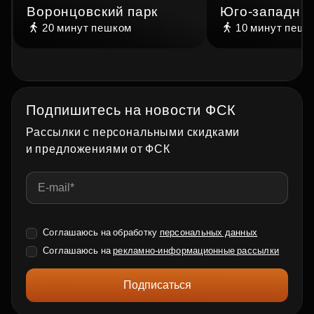
Воронцовский парк
Юго‑западны
20 минут
пешком
10 минут
пешк
Подпишитесь на новости ФСК
Рассылки с персональными скидками
и предложениями от ФСК
Соглашаюсь на обработку
персональных данных
Соглашаюсь на
рекламно-информационные рассылки
Подписаться