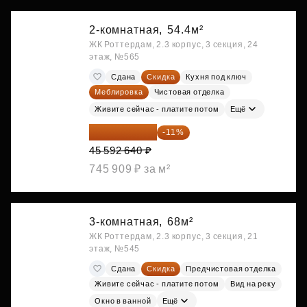
2-комнатная,
54.4м²
ЖК Роттердам, 2.3 корпус, 3 секция, 24
этаж, №565
Сдана
Скидка
Кухня под ключ
Меблировка
Чистовая отделка
Живите сейчас - платите потом
Ещё
40 577 450 ₽
-11%
45 592 640 ₽
745 909 ₽ за м²
3-комнатная,
68м²
ЖК Роттердам, 2.3 корпус, 3 секция, 21
этаж, №545
Сдана
Скидка
Предчистовая отделка
Живите сейчас - платите потом
Вид на реку
Окно в ванной
Ещё