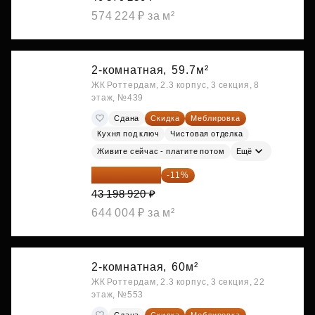
574 224 ₽ за м²
2-комнатная,
59.7м²
ЖК Роттердам, 2.3 корпус, 3 секция, 8
этаж, №439
Сдана
Скидка
Меблировка
Кухня под ключ
Чистовая отделка
Живите сейчас - платите потом
Ещё
38 447 039 ₽
-11%
43 198 920 ₽
644 004 ₽ за м²
2-комнатная,
60м²
ЖК Роттердам, 2.3 корпус, 3 секция, 22
этаж, №553
Сдана
Скидка
Меблировка