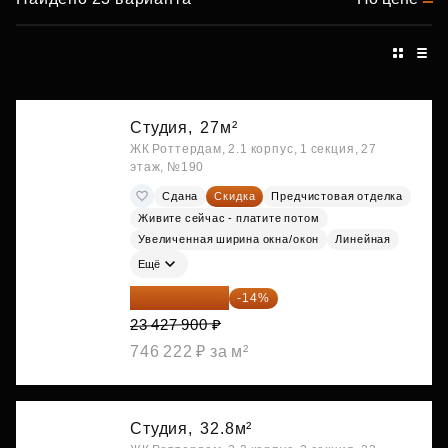
Студия,
27м²
ЖК Роттердам, 2.1 корпус, 1 секция, 27
этаж, №190
Сдана
Скидка
Предчистовая отделка
Живите сейчас - платите потом
Увеличенная ширина окна/окон
Линейная
Ещё
20 147 994 ₽
-14%
23 427 900 ₽
746 222 ₽ за м²
Студия,
32.8м²