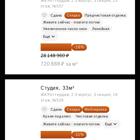
ЖК Роттердам, 2.3 корпус, 3 секция, 23
этаж, №557
Сдана
Скидка
Предчистовая отделка
Живите сейчас - платите потом
Увеличенное число окон
Линейная
Ещё
23 645 126 ₽
-16%
28 148 960 ₽
720 888 ₽ за м²
Студия,
33м²
ЖК Роттердам, 2.3 корпус, 3 секция, 19
этаж, №529
Сдана
Скидка
Меблировка
Кухня под ключ
Чистовая отделка
Живите сейчас - платите потом
Ещё
25 264 074 ₽
-11%