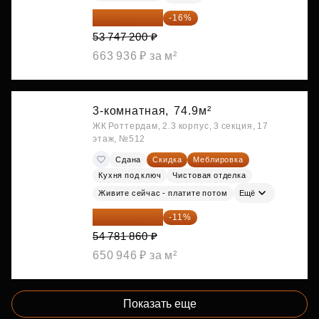
45 147 648 ₽
-16%
53 747 200 ₽
663 936 ₽ за м²
3-комнатная,
74.9м²
ЖК Роттердам, 2.3 корпус, 3 секция, 17
этаж, №512
Сдана
Скидка
Меблировка
Кухня под ключ
Чистовая отделка
Живите сейчас - платите потом
Ещё
48 755 855 ₽
-11%
54 781 860 ₽
650 946 ₽ за м²
Показать еще