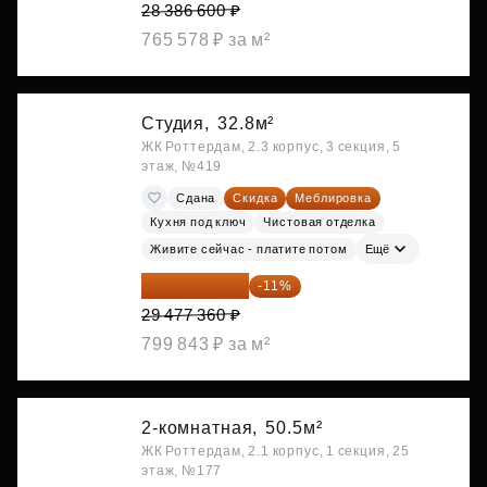
28 386 600 ₽
765 578 ₽ за м²
Студия,
32.8м²
ЖК Роттердам, 2.3 корпус, 3 секция, 5
этаж, №419
Сдана
Скидка
Меблировка
Кухня под ключ
Чистовая отделка
Живите сейчас - платите потом
Ещё
26 234 850 ₽
-11%
29 477 360 ₽
799 843 ₽ за м²
2-комнатная,
50.5м²
ЖК Роттердам, 2.1 корпус, 1 секция, 25
этаж, №177