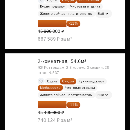
Кухня под ключ
Чистовая отделка
Живите сейчас - платите потом
Ещё
40 055 340 ₽
-11%
45 006 000 ₽
667 589 ₽ за м²
2-комнатная,
54.6м²
ЖК Роттердам, 2.3 корпус, 3 секция, 20
этаж, №537
Сдана
Скидка
Кухня под ключ
Меблировка
Чистовая отделка
Живите сейчас - платите потом
Ещё
40 410 770 ₽
-11%
45 405 360 ₽
740 124 ₽ за м²