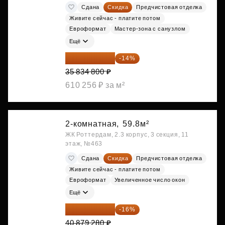
Сдана
Скидка
Предчистовая отделка
Живите сейчас - платите потом
Евроформат
Мастер-зона с санузлом
Ещё
30 817 928 ₽
-14%
35 834 800 ₽
610 256 ₽ за м²
2-комнатная,
59.8м²
ЖК Роттердам, 2.3 корпус, 3 секция, 11
этаж, №463
Сдана
Скидка
Предчистовая отделка
Живите сейчас - платите потом
Евроформат
Увеличенное число окон
Ещё
34 338 595 ₽
-16%
40 879 280 ₽