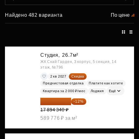
Найдено 482 варианта
По цене
Студия,
26.7м²
ЖК Скай Гарден, 3 корпус, 5 секция, 14
этаж, №796
2 кв 2027
Скидка
Предчистовая отделка
Платите как хотите
Квартира за 2 000 ₽/мес
Лоджия
Ещё
15 747 019 ₽
-12%
17 894 340 ₽
589 776 ₽ за м²