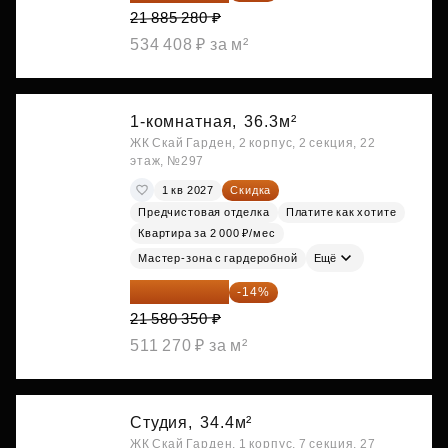
21 885 280 ₽
534 408 ₽ за м²
1-комнатная,
36.3м²
ЖК Скай Гарден, 2 корпус, 2 секция, 22
этаж, №297
1 кв 2027
Скидка
Предчистовая отделка
Платите как хотите
Квартира за 2 000 ₽/мес
Мастер-зона с гардеробной
Ещё
18 559 101 ₽
-14%
21 580 350 ₽
511 270 ₽ за м²
Студия,
34.4м²
ЖК Скай Гарден, 1 корпус, 7 секция, 27