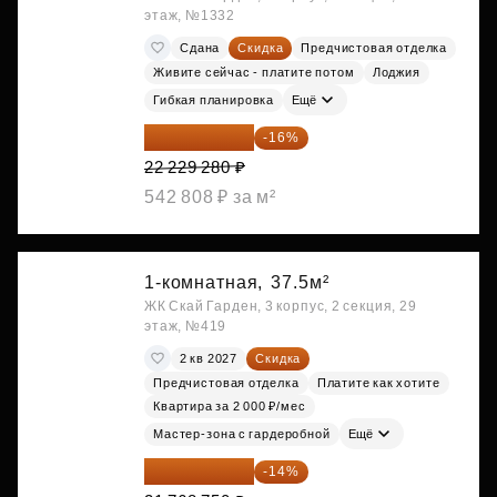
этаж, №1332
Сдана
Скидка
Предчистовая отделка
Живите сейчас - платите потом
Лоджия
Гибкая планировка
Ещё
18 672 595 ₽
-16%
22 229 280 ₽
542 808 ₽ за м²
1-комнатная,
37.5м²
ЖК Скай Гарден, 3 корпус, 2 секция, 29
этаж, №419
2 кв 2027
Скидка
Предчистовая отделка
Платите как хотите
Квартира за 2 000 ₽/мес
Мастер-зона с гардеробной
Ещё
18 721 125 ₽
-14%