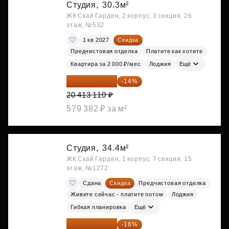
Студия,
30.3м²
ЖК Скай Гарден, 2 корпус, 3 секция, 26
этаж, №532
1 кв 2027
Скидка
Предчистовая отделка
Платите как хотите
Квартира за 2 000 ₽/мес
Лоджия
Ещё
17 555 275 ₽
-14%
20 413 110 ₽
579 382 ₽ за м²
Студия,
34.4м²
ЖК Скай Гарден, 1 корпус, 7 секция, 15
этаж, №1272
Сдана
Скидка
Предчистовая отделка
Живите сейчас - платите потом
Лоджия
Гибкая планировка
Ещё
18 383 635 ₽
-16%