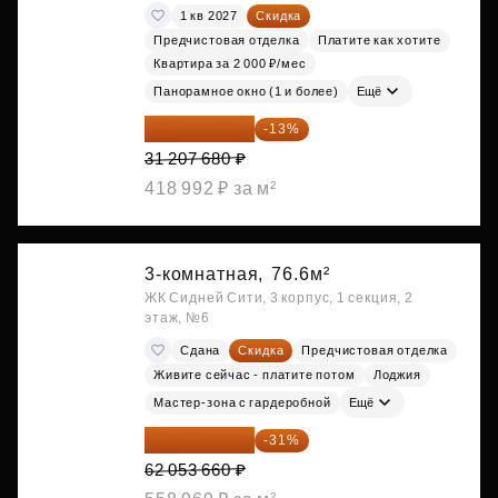
1 кв 2027
Скидка
Предчистовая отделка
Платите как хотите
Квартира за 2 000 ₽/мес
Панорамное окно (1 и более)
Ещё
27 150 682 ₽
-13%
31 207 680 ₽
418 992 ₽ за м²
3-комнатная,
76.6м²
ЖК Сидней Сити, 3 корпус, 1 секция, 2
этаж, №6
Сдана
Скидка
Предчистовая отделка
Живите сейчас - платите потом
Лоджия
Мастер-зона с гардеробной
Ещё
42 817 025 ₽
-31%
62 053 660 ₽