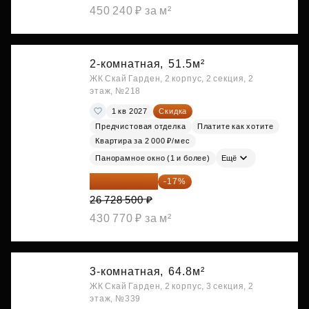
450 240 ₽ за м²
2-комнатная,
51.5м²
ЖК Скай Гарден, 2 корпус, 2 секция, 2
этаж, №218
1 кв 2027
Скидка
Предчистовая отделка
Платите как хотите
Квартира за 2 000 ₽/мес
Панорамное окно (1 и более)
Ещё
22 184 655 ₽
-17%
26 728 500 ₽
430 770 ₽ за м²
3-комнатная,
64.8м²
ЖК Скай Гарден, 2 корпус, 3 секция, 2
этаж, №339