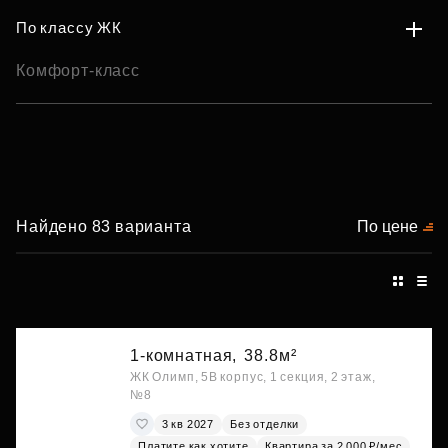
По классу ЖК
Комфорт-класс
Найдено 83 варианта
По цене
1-комнатная,
38.8м²
ЖК Олимп, 5В корпус, 1 секция, 2 этаж,
№8
3 кв 2027
Без отделки
Платите как хотите
Квартира за 2 000 ₽/мес