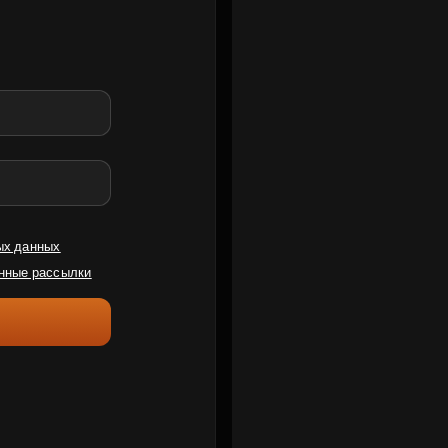
ых данных
нные рассылки