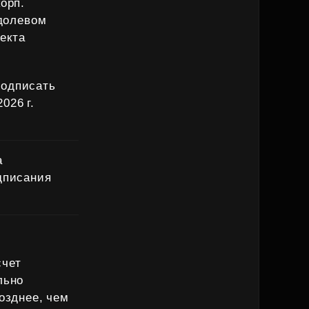
корп.
 долевом
екта
подписать
026 г.
а
дписания
счет
льно
озднее, чем