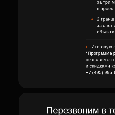
за три 
в проек
2 транш
за счет
объекта
Итоговую 
*Программа 
не является 
и скидками 
+7 (495) 995‑
Перезвоним в т