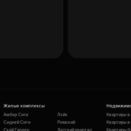
Подберит
п
вам
Жилые комплексы
Недвижим
Амбер Сити
Лэйк
Квартиры в
Сидней Сити
Римский
Квартиры в 
Скай Гарден
Датский квартал
Квартиры б