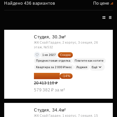
Найдено 436 вариантов
По цене
Студия,
30.3м²
ЖК Скай Гарден, 2 корпус, 3 секция, 26
этаж, №532
1 кв 2027
Скидка
Предчистовая отделка
Платите как хотите
Квартира за 2 000 ₽/мес
Лоджия
Ещё
17 555 275 ₽
-14%
20 413 110 ₽
579 382 ₽ за м²
Студия,
34.4м²
ЖК Скай Гарден, 1 корпус, 7 секция, 15