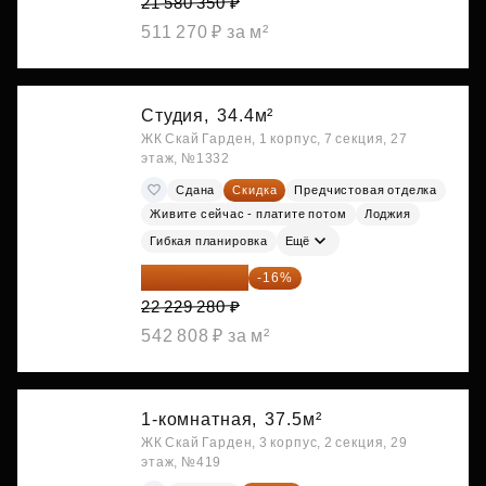
21 580 350 ₽
511 270 ₽ за м²
Студия,
34.4м²
ЖК Скай Гарден, 1 корпус, 7 секция, 27
этаж, №1332
Сдана
Скидка
Предчистовая отделка
Живите сейчас - платите потом
Лоджия
Гибкая планировка
Ещё
18 672 595 ₽
-16%
22 229 280 ₽
542 808 ₽ за м²
1-комнатная,
37.5м²
ЖК Скай Гарден, 3 корпус, 2 секция, 29
этаж, №419