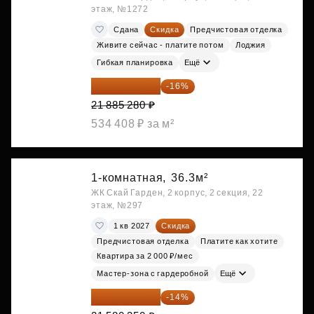
этаж, №1272
Сдана
Скидка
Предчистовая отделка
Живите сейчас - платите потом
Лоджия
Гибкая планировка
Ещё
18 383 635 ₽
-16%
21 885 280 ₽
534 408 ₽ за м²
1-комнатная,
36.3м²
ЖК Скай Гарден, 2 корпус, 2 секция, 22
этаж, №297
1 кв 2027
Скидка
Предчистовая отделка
Платите как хотите
Квартира за 2 000 ₽/мес
Мастер-зона с гардеробной
Ещё
18 559 101 ₽
-14%