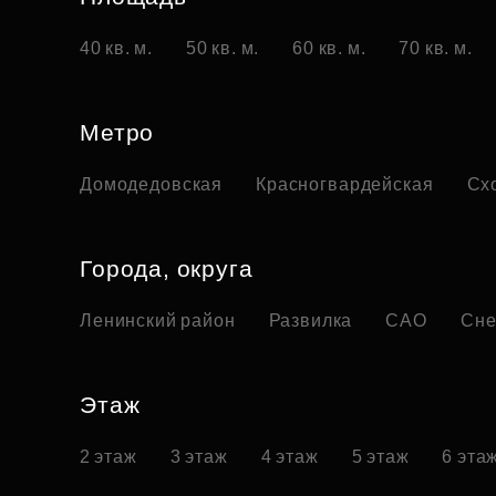
40 кв. м.
50 кв. м.
60 кв. м.
70 кв. м.
Метро
Домодедовская
Красногвардейская
Сх
Города, округа
Ленинский район
Развилка
САО
Сне
Этаж
2 этаж
3 этаж
4 этаж
5 этаж
6 эта