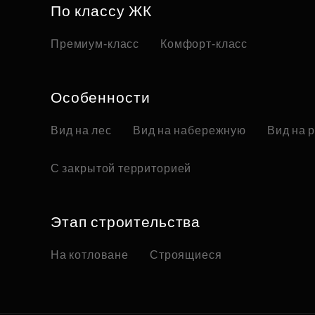
По классу ЖК
Премиум-класс
Комфорт-класс
Особенности
Вид на лес
Вид на набережную
Вид на 
С закрытой территорией
Этап строительства
На котловане
Строящиеся