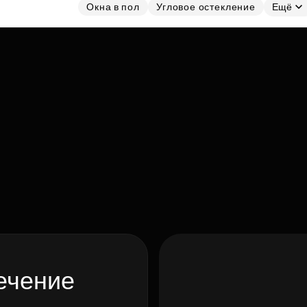
Окна в пол
Угловое остекление
Ещё
ечение