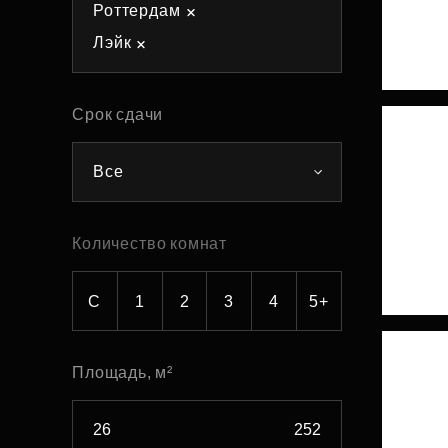
Роттердам
Рефинансирование
Лэйк
Срок сдачи
Все
Количество комнат
С
1
2
3
4
5+
Площадь, м²