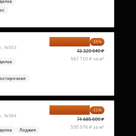
делка
ес
28 158 416 ₽
-35%
аж, №553
43 320 640 ₽
567 710 ₽ за м²
делка
остирочная
59 001 624 ₽
-21%
аж, №384
74 685 600 ₽
595 976 ₽ за м²
делка
Лоджия