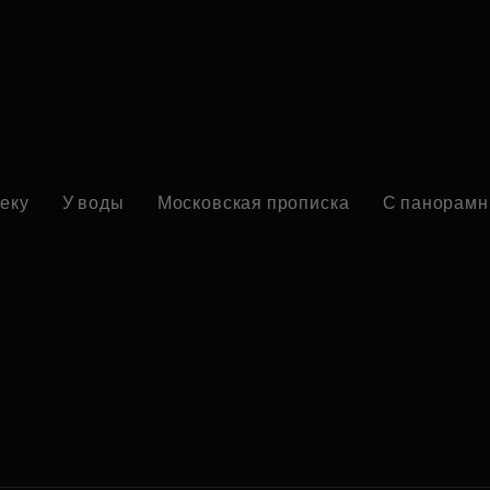
реку
У воды
Московская прописка
С панорамн