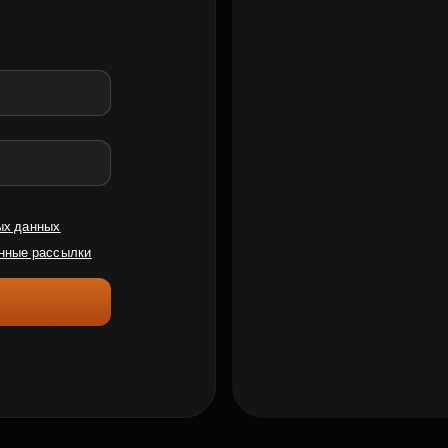
ых данных
нные рассылки