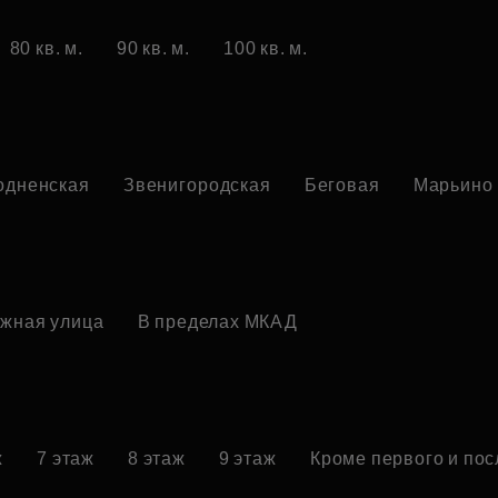
80 кв. м.
90 кв. м.
100 кв. м.
одненская
Звенигородская
Беговая
Марьино
жная улица
В пределах МКАД
ж
7 этаж
8 этаж
9 этаж
Кроме первого и по