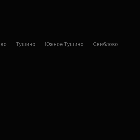
ево
Тушино
Южное Тушино
Свиблово