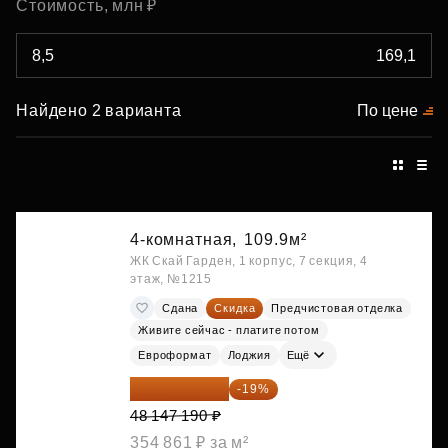
Стоимость, млн ₽
Найдено 2 варианта
По цене
4-комнатная,
109.9м²
ЖК Скай Гарден, 1 корпус, 7 секция, 4
этаж, №1215
Сдана
Скидка
Предчистовая отделка
Живите сейчас - платите потом
Евроформат
Лоджия
Ещё
38 999 224 ₽
-19%
48 147 190 ₽
354 861 ₽ за м²