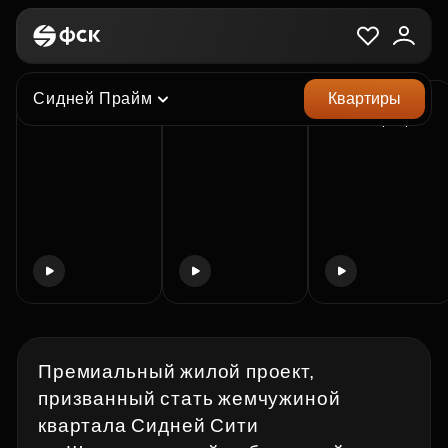
ЖК «Сидней Прайм»
Кратко о главном
Сидней Прайм
Квартиры
Клубный дом
на 80 квартир
Премиальный жилой проект,
призванный стать жемчужиной
квартала Сидней Сити