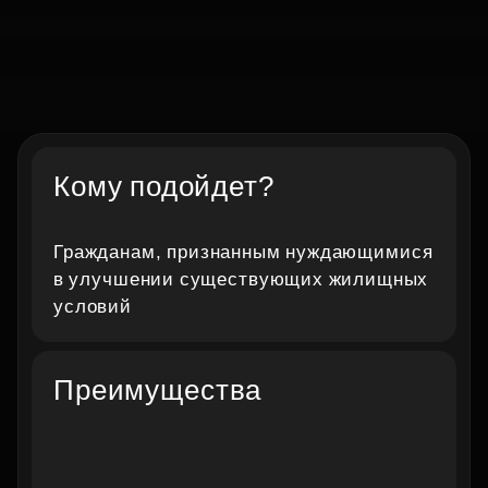
Реализация жилищных
Кому подойдет?
субсидий
Гражданам, признанным нуждающимися
Финансовая помощь от государства на покупку,
в улучшении существующих жилищных
строительство или улучшение жилья
условий
Оставить заявку
Преимущества