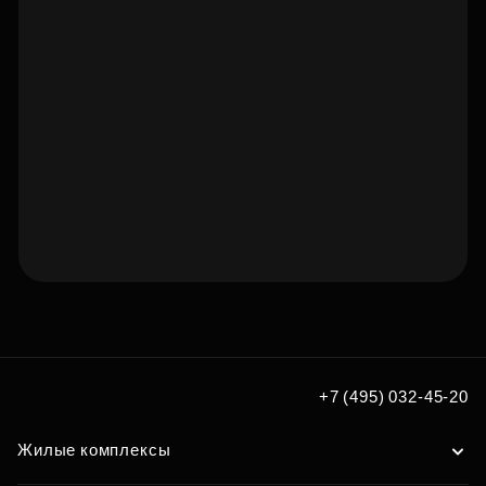
Подберите квартиру мечты
по удобным вам параметрам
+7 (495) 032-45-20
Подобрать
Жилые комплексы