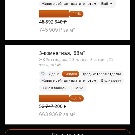
Живите сейчас - платите потом
Ещё
40 577 450 ₽
-11%
45 592 640 ₽
745 909 ₽ за м²
3-комнатная,
68м²
ЖК Роттердам, 2.3 корпус, 3 секция, 21
этаж, №545
Сдана
Скидка
Предчистовая отделка
Живите сейчас - платите потом
Вид на реку
Окно в ванной
Ещё
45 147 648 ₽
-16%
53 747 200 ₽
663 936 ₽ за м²
Показать еще