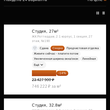
Студия,
27м²
ЖК Роттердам, 2.1 корпус, 1 секция, 27
этаж, №190
Сдана
Скидка
Предчистовая отделка
Живите сейчас - платите потом
Увеличенная ширина окна/окон
Линейная
Ещё
20 147 994 ₽
-14%
23 427 900 ₽
746 222 ₽ за м²
Студия,
32.8м²