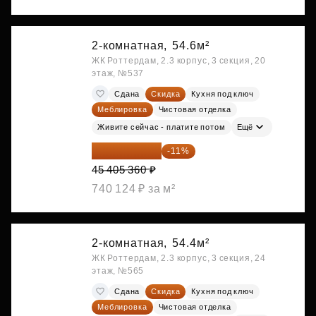
2-комнатная,
54.6м²
ЖК Роттердам, 2.3 корпус, 3 секция, 20
этаж, №537
Сдана
Скидка
Кухня под ключ
Меблировка
Чистовая отделка
Живите сейчас - платите потом
Ещё
40 410 770 ₽
-11%
45 405 360 ₽
740 124 ₽ за м²
2-комнатная,
54.4м²
ЖК Роттердам, 2.3 корпус, 3 секция, 24
этаж, №565
Сдана
Скидка
Кухня под ключ
Меблировка
Чистовая отделка