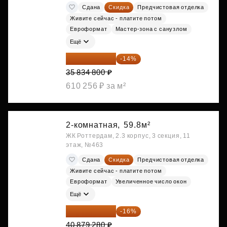
Сдана
Скидка
Предчистовая отделка
Живите сейчас - платите потом
Евроформат
Мастер-зона с санузлом
Ещё
30 817 928 ₽
-14%
35 834 800 ₽
610 256 ₽ за м²
2-комнатная,
59.8м²
ЖК Роттердам, 2.3 корпус, 3 секция, 11
этаж, №463
Сдана
Скидка
Предчистовая отделка
Живите сейчас - платите потом
Евроформат
Увеличенное число окон
Ещё
34 338 595 ₽
-16%
40 879 280 ₽