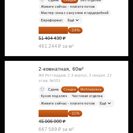
Живите сейчас - платите потом
Мастер-зона с санузлом и гардеробной
Евроформат
Ещё
39 067 367 ₽
-24%
51 404 430 ₽
461 244 ₽ за м²
2-комнатная,
60м²
ЖК Роттердам, 2.3 корпус, 3 секция, 22
этаж, №553
Сдана
Скидка
Меблировка
Кухня под ключ
Чистовая отделка
Живите сейчас - платите потом
Ещё
40 055 340 ₽
-11%
45 006 000 ₽
667 589 ₽ за м²