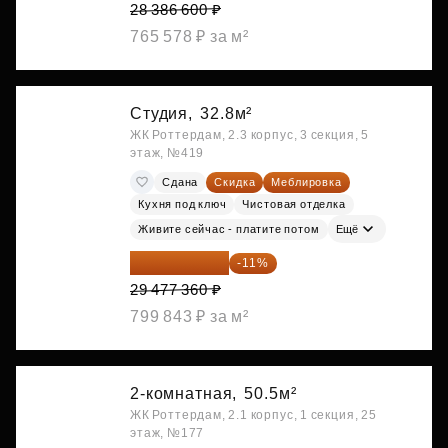
28 386 600 ₽
765 578 ₽ за м²
Студия,
32.8м²
ЖК Роттердам, 2.3 корпус, 3 секция, 5
этаж, №419
Сдана
Скидка
Меблировка
Кухня под ключ
Чистовая отделка
Живите сейчас - платите потом
Ещё
26 234 850 ₽
-11%
29 477 360 ₽
799 843 ₽ за м²
2-комнатная,
50.5м²
ЖК Роттердам, 2.1 корпус, 1 секция, 25
этаж, №177