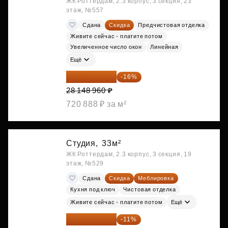
ЖК Роттердам, 2.3 корпус, 3 секция, 23
этаж, №557
Сдана
Скидка
Предчистовая отделка
Живите сейчас - платите потом
Увеличенное число окон
Линейная
Ещё
23 645 126 ₽
-16%
28 148 960 ₽
720 888 ₽ за м²
Студия,
33м²
ЖК Роттердам, 2.3 корпус, 3 секция, 19
этаж, №529
Сдана
Скидка
Меблировка
Кухня под ключ
Чистовая отделка
Живите сейчас - платите потом
Ещё
25 264 074 ₽
-11%