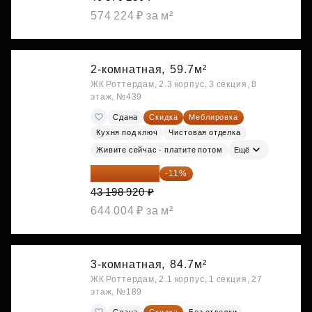
574 224 ₽ за м²
2-комнатная,
59.7м²
ЖК Роттердам, 2.3 корпус, 3 секция, 8
этаж, №439
Сдана
Скидка
Меблировка
Кухня под ключ
Чистовая отделка
Живите сейчас - платите потом
Ещё
38 447 039 ₽
-11%
43 198 920 ₽
644 004 ₽ за м²
3-комнатная,
84.7м²
ЖК Роттердам, 2.1 корпус, 1 секция, 27
этаж, №189
Сдана
Скидка
Без отделки