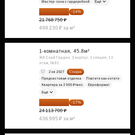
Мастер-зона с гардеробной
Ещё
18 721 125 ₽
-14%
21 768 750 ₽
499 230 ₽ за м²
1-комнатная,
45.8м²
ЖК Скай Гарден, 3 корпус, 1 секция, 13
этаж, №91
2 кв 2027
Скидка
Предчистовая отделка
Платите как хотите
Квартира за 2 000 ₽/мес
Евроформат
Ещё
20 014 371 ₽
-17%
24 113 700 ₽
436 995 ₽ за м²