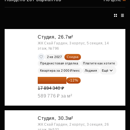
Студия,
26.7м²
ЖК Скай Гарден, 3 корпус, 5 секция, 14
этаж, №796
2 кв 2027
Скидка
Предчистовая отделка
Платите как хотите
Квартира за 2 000 ₽/мес
Лоджия
Ещё
15 747 019 ₽
-12%
17 894 340 ₽
589 776 ₽ за м²
Студия,
30.3м²
ЖК Скай Гарден, 2 корпус, 3 секция, 26
этаж, №532