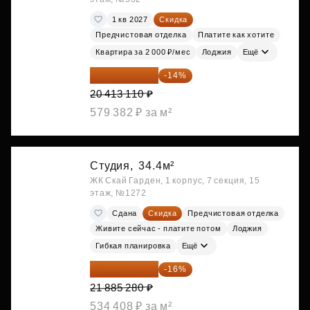
1 кв 2027
Скидка
Предчистовая отделка
Платите как хотите
Квартира за 2 000 ₽/мес
Лоджия
Ещё
17 555 275 ₽
-14%
20 413 110 ₽
579 382 ₽ за м²
Студия,
34.4м²
ЖК Скай Гарден, 1 корпус, 7 секция, 15
этаж, №1272
Сдана
Скидка
Предчистовая отделка
Живите сейчас - платите потом
Лоджия
Гибкая планировка
Ещё
18 383 635 ₽
-16%
21 885 280 ₽
534 408 ₽ за м²