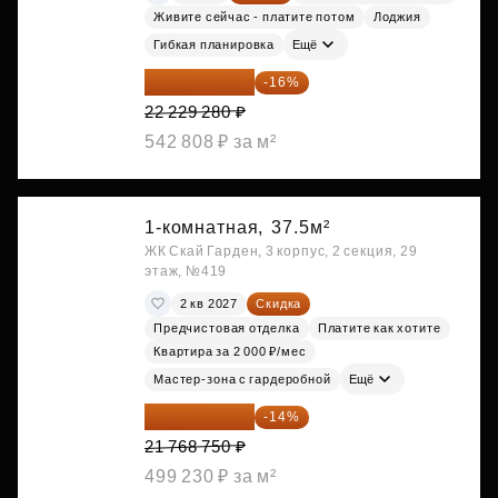
Живите сейчас - платите потом
Лоджия
Гибкая планировка
Ещё
18 672 595 ₽
-16%
22 229 280 ₽
542 808 ₽ за м²
1-комнатная,
37.5м²
ЖК Скай Гарден, 3 корпус, 2 секция, 29
этаж, №419
2 кв 2027
Скидка
Предчистовая отделка
Платите как хотите
Квартира за 2 000 ₽/мес
Мастер-зона с гардеробной
Ещё
18 721 125 ₽
-14%
21 768 750 ₽
499 230 ₽ за м²