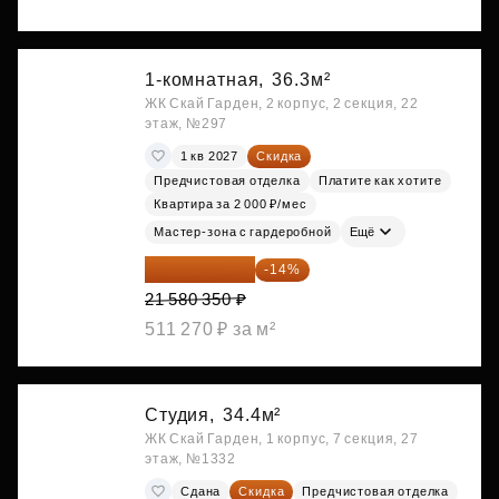
1-комнатная,
36.3м²
ЖК Скай Гарден, 2 корпус, 2 секция, 22
этаж, №297
1 кв 2027
Скидка
Предчистовая отделка
Платите как хотите
Квартира за 2 000 ₽/мес
Мастер-зона с гардеробной
Ещё
18 559 101 ₽
-14%
21 580 350 ₽
511 270 ₽ за м²
Студия,
34.4м²
ЖК Скай Гарден, 1 корпус, 7 секция, 27
этаж, №1332
Сдана
Скидка
Предчистовая отделка