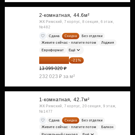
2-комнатная,
44.6м²
ЖК Римский, 7 корпус, 8 секция, 6 этаж,
№482
Сдана
Скидка
Без отделки
Живите сейчас - платите потом
Лоджия
Евроформат
Ещё
10 348 226 ₽
-21%
13 099 020 ₽
232 023 ₽ за м²
1-комнатная,
42.7м²
ЖК Римский, 7 корпус, 20 секция, 9 этаж,
№1477
Сдана
Скидка
Без отделки
Живите сейчас - платите потом
Балкон
Раздельный санузел
Ещё