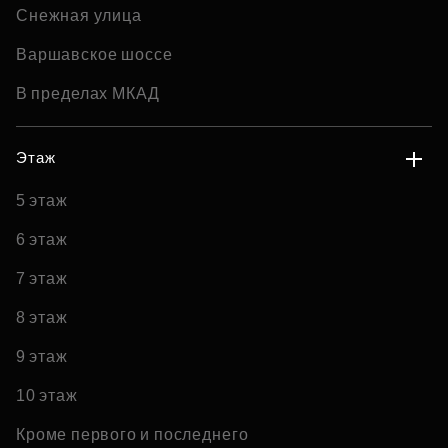
Снежная улица
Варшавское шоссе
В пределах МКАД
Этаж
5 этаж
6 этаж
7 этаж
8 этаж
9 этаж
10 этаж
Кроме первого и последнего