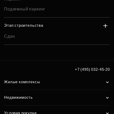
Подземный паркинг
Этап строительства
Сдан
+7 (495) 032-45-20
Жилые комплексы
Недвижимость
Условия покупки