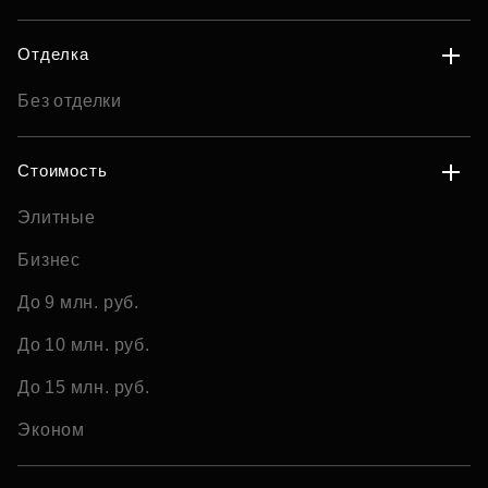
Отделка
Без отделки
Стоимость
Элитные
Бизнес
До 9 млн. руб.
До 10 млн. руб.
До 15 млн. руб.
Эконом