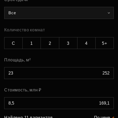
Все
Количество комнат
С
1
2
3
4
5+
Площадь, м²
Стоимость, млн ₽
Найдено 11 вариантов
По цене