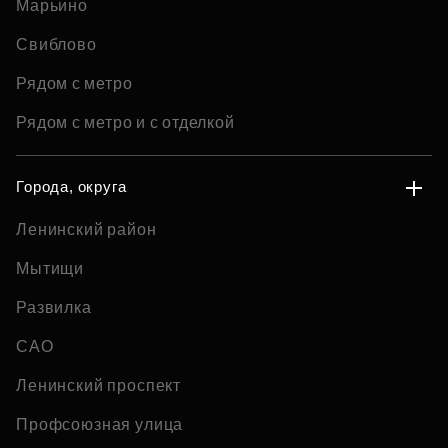
Марьино
Свиблово
Рядом с метро
Рядом с метро и с отделкой
Города, округа
Ленинский район
Мытищи
Развилка
САО
Ленинский проспект
Профсоюзная улица