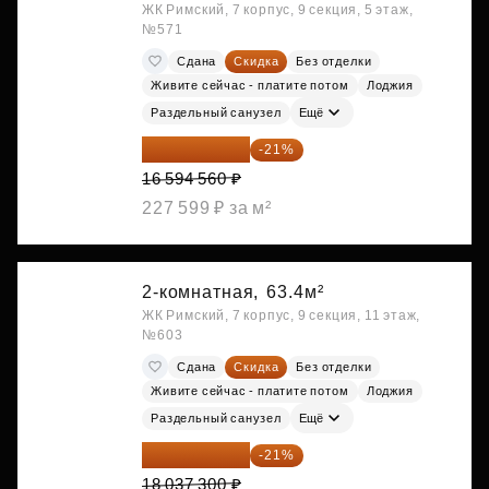
ЖК Римский, 7 корпус, 9 секция, 5 этаж,
№571
Сдана
Скидка
Без отделки
Живите сейчас - платите потом
Лоджия
Раздельный санузел
Ещё
13 109 702 ₽
-21%
16 594 560 ₽
227 599 ₽ за м²
2-комнатная,
63.4м²
ЖК Римский, 7 корпус, 9 секция, 11 этаж,
№603
Сдана
Скидка
Без отделки
Живите сейчас - платите потом
Лоджия
Раздельный санузел
Ещё
14 249 467 ₽
-21%
18 037 300 ₽