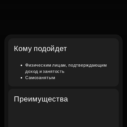
Коммерческая ипотека
Кому подойдет
Кредит на покупку нежилой
Физическим лицам, подтверждающим
недвижимости, которая в дальнейшем
доход и занятость
будет использоваться
Самозанятым
в предпринимательской деятельности
Преимущества
Заполнить анкету
Получить консультацию