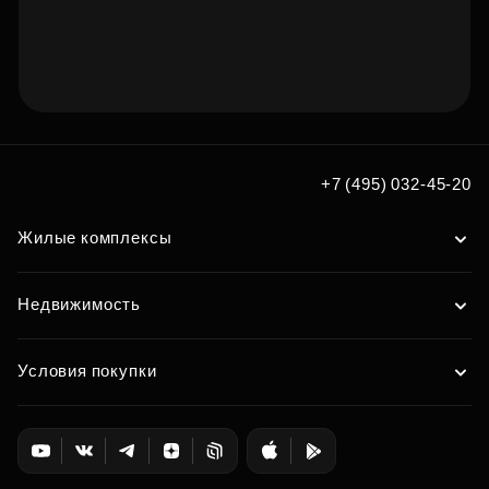
Подберите квартиру мечты
по удобным вам параметрам
+7 (495) 032-45-20
Жилые комплексы
Подобрать
Недвижимость
Условия покупки