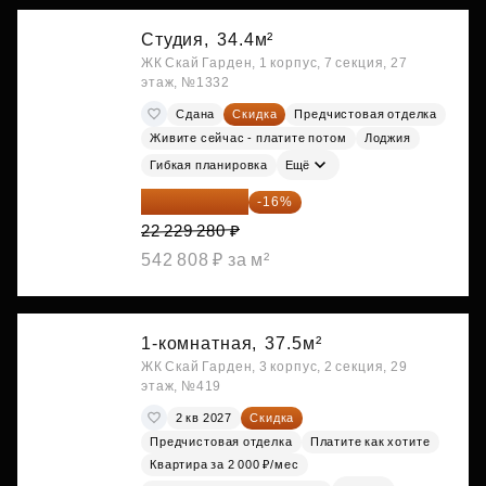
Студия,
34.4м²
ЖК Скай Гарден, 1 корпус, 7 секция, 27
этаж, №1332
Сдана
Скидка
Предчистовая отделка
Живите сейчас - платите потом
Лоджия
Гибкая планировка
Ещё
18 672 595 ₽
-16%
22 229 280 ₽
542 808 ₽ за м²
1-комнатная,
37.5м²
ЖК Скай Гарден, 3 корпус, 2 секция, 29
этаж, №419
2 кв 2027
Скидка
Предчистовая отделка
Платите как хотите
Квартира за 2 000 ₽/мес