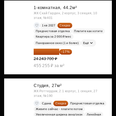
1-комнатная,
44.2м²
ЖК Скай Гарден, 2 корпус, 3 секция, 10
этаж, №401
1 кв 2027
Скидка
Предчистовая отделка
Платите как хотите
Квартира за 2 000 ₽/мес
Панорамное окно (1 и более)
Ещё
20 122 271 ₽
-17%
24 243 700 ₽
455 255 ₽ за м²
Студия,
27м²
ЖК Роттердам, 2.1 корпус, 1 секция, 27
этаж, №190
Сдана
Скидка
Предчистовая отделка
Живите сейчас - платите потом
Увеличенная ширина окна/окон
Линейная