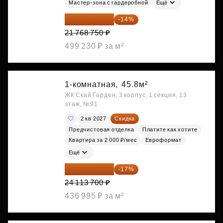
Мастер-зона с гардеробной
Ещё
18 721 125 ₽
-14%
21 768 750 ₽
499 230 ₽ за м²
1-комнатная,
45.8м²
ЖК Скай Гарден, 3 корпус, 1 секция, 13
этаж, №91
2 кв 2027
Скидка
Предчистовая отделка
Платите как хотите
Квартира за 2 000 ₽/мес
Евроформат
Ещё
20 014 371 ₽
-17%
24 113 700 ₽
436 995 ₽ за м²