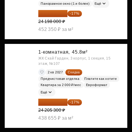
Панорамное окно (1 и более)
Ещё
20 084 340 ₽
-17%
24 198 000 ₽
452 350 ₽ за м²
1-комнатная,
45.8м²
ЖК Скай Гарден, 3 корпус, 1 секция, 15
этаж, №107
2 кв 2027
Скидка
Предчистовая отделка
Платите как хотите
Квартира за 2 000 ₽/мес
Евроформат
Ещё
20 090 399 ₽
-17%
24 205 300 ₽
438 655 ₽ за м²