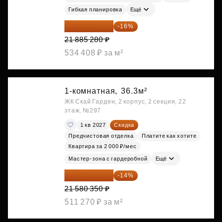
Гибкая планировка
Ещё
18 383 635 ₽
-16%
21 885 280 ₽
534 408 ₽ за м²
1-комнатная,
36.3м²
ЖК Скай Гарден, 2 корпус, 2 секция, 22
этаж, №297
1 кв 2027
Скидка
Предчистовая отделка
Платите как хотите
Квартира за 2 000 ₽/мес
Мастер-зона с гардеробной
Ещё
18 559 101 ₽
-14%
21 580 350 ₽
511 270 ₽ за м²