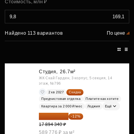
Стоимость, млн ₽
Найдено 113 вариантов
По цене
Студия,
26.7м²
ЖК Скай Гарден, 3 корпус, 5 секция, 14
этаж, №796
2 кв 2027
Скидка
Предчистовая отделка
Платите как хотите
Квартира за 2 000 ₽/мес
Лоджия
Ещё
15 747 019 ₽
-12%
17 894 340 ₽
589 776 ₽ за м²