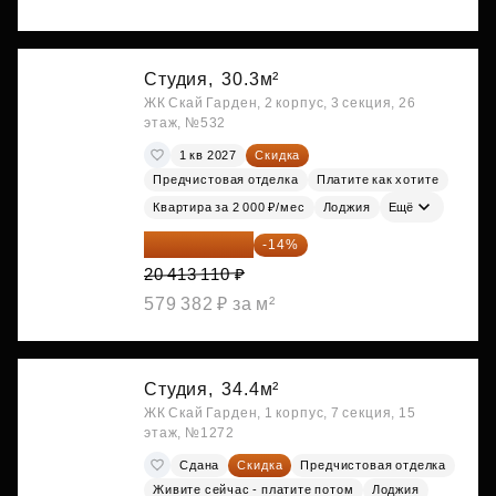
Студия,
30.3м²
ЖК Скай Гарден, 2 корпус, 3 секция, 26
этаж, №532
1 кв 2027
Скидка
Предчистовая отделка
Платите как хотите
Квартира за 2 000 ₽/мес
Лоджия
Ещё
17 555 275 ₽
-14%
20 413 110 ₽
579 382 ₽ за м²
Студия,
34.4м²
ЖК Скай Гарден, 1 корпус, 7 секция, 15
этаж, №1272
Сдана
Скидка
Предчистовая отделка
Живите сейчас - платите потом
Лоджия