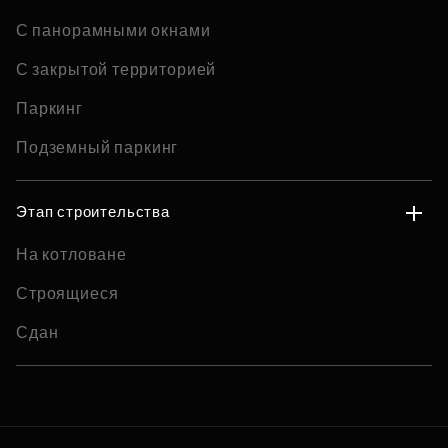
С панорамными окнами
С закрытой территорией
Паркинг
Подземный паркинг
Этап строительства
На котловане
Строящиеся
Сдан