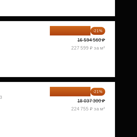
13 109 702 ₽
-21%
1
16 594 560 ₽
227 599 ₽ за м²
14 249 467 ₽
-21%
03
18 037 300 ₽
224 755 ₽ за м²