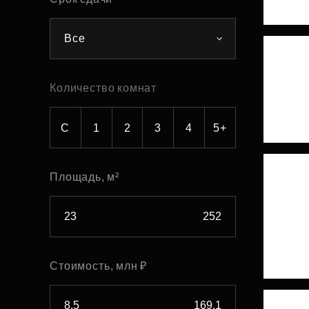
Рефинансирование
Все
Количество комнат
С
1
2
3
4
5+
Площадь, м²
Стоимость, млн ₽