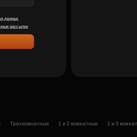
ых данных
нные рассылки
е
Трехкомнатные
1 и 2 комнатные
2 и 3 комна