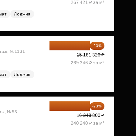
267 421 ₽ за м²
мат
Лоджия
11 689 616 ₽
-23%
этаж, №1131
15 181 320 ₽
269 346 ₽ за м²
мат
Лоджия
12 588 576 ₽
-23%
таж, №53
16 348 800 ₽
240 240 ₽ за м²