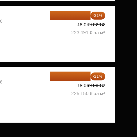
14 258 726 ₽
-21%
30
18 049 020 ₽
223 491 ₽ за м²
14 274 510 ₽
-21%
08
18 069 000 ₽
225 150 ₽ за м²