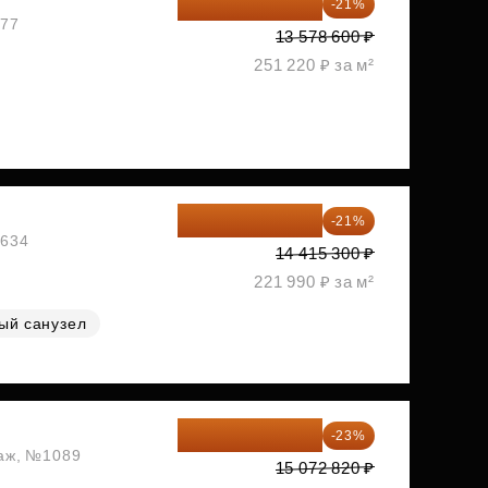
10 727 094 ₽
-21%
477
13 578 600 ₽
251 220 ₽ за м²
11 388 087 ₽
-21%
1634
14 415 300 ₽
221 990 ₽ за м²
ый санузел
11 606 071 ₽
-23%
таж, №1089
15 072 820 ₽