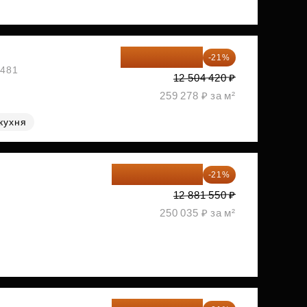
9 878 492 ₽
-21%
1481
12 504 420 ₽
259 278 ₽ за м²
кухня
10 176 425 ₽
-21%
2
12 881 550 ₽
250 035 ₽ за м²