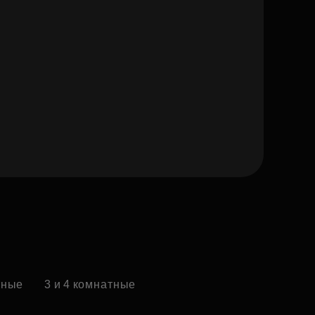
тные
3 и 4 комнатные