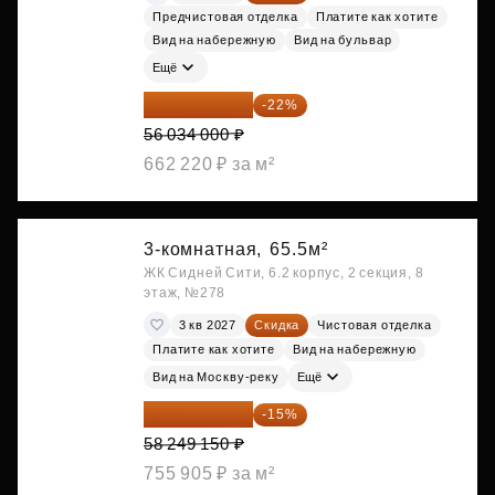
Предчистовая отделка
Платите как хотите
Вид на набережную
Вид на бульвар
Ещё
43 706 520 ₽
-22%
56 034 000 ₽
662 220 ₽ за м²
3-комнатная,
65.5м²
ЖК Сидней Сити, 6.2 корпус, 2 секция, 8
этаж, №278
3 кв 2027
Скидка
Чистовая отделка
Платите как хотите
Вид на набережную
Вид на Москву-реку
Ещё
49 511 778 ₽
-15%
58 249 150 ₽
755 905 ₽ за м²