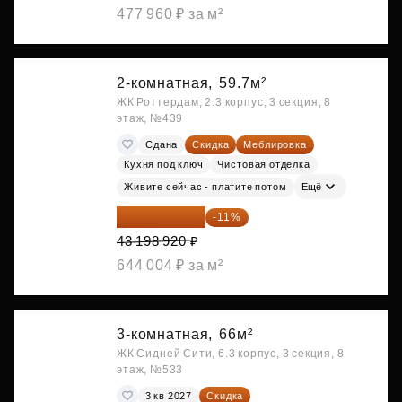
477 960 ₽ за м²
2-комнатная,
59.7м²
ЖК Роттердам, 2.3 корпус, 3 секция, 8
этаж, №439
Сдана
Скидка
Меблировка
Кухня под ключ
Чистовая отделка
Живите сейчас - платите потом
Ещё
38 447 039 ₽
-11%
43 198 920 ₽
644 004 ₽ за м²
3-комнатная,
66м²
ЖК Сидней Сити, 6.3 корпус, 3 секция, 8
этаж, №533
3 кв 2027
Скидка