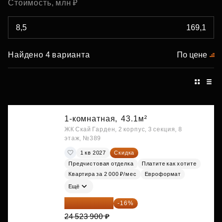
Стоимость, млн ₽
Найдено 4 варианта
По цене
1-комнатная,
43.1м²
ЖК Скай Гарден, 2 корпус, 3 секция, 8
этаж, №389
1 кв 2027
Скидка
Предчистовая отделка
Платите как хотите
Квартира за 2 000 ₽/мес
Евроформат
Ещё
20 600 076 ₽
-16%
24 523 900 ₽