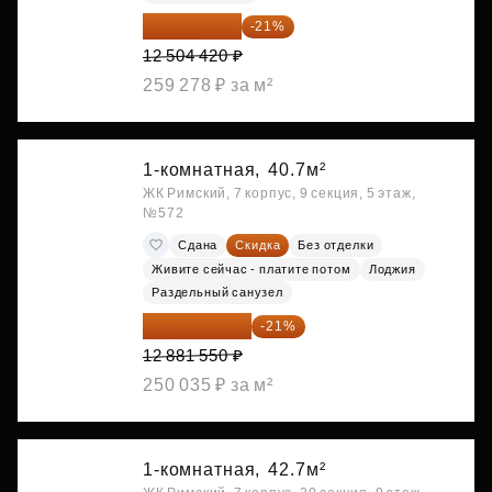
9 878 492 ₽
-21%
12 504 420 ₽
259 278 ₽ за м²
1-комнатная,
40.7м²
ЖК Римский, 7 корпус, 9 секция, 5 этаж,
№572
Сдана
Скидка
Без отделки
Живите сейчас - платите потом
Лоджия
Раздельный санузел
10 176 425 ₽
-21%
12 881 550 ₽
250 035 ₽ за м²
1-комнатная,
42.7м²