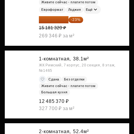
Живите сейчас - платите потом
Евроформат
Лоджия
Ещё
11 689 616 ₽
-23%
15 181 320 ₽
269 346 ₽ за м²
1-комнатная,
38.1м²
ЖК Римский, 7 корпус, 20 секция, 8 этаж,
№1465
Сдана
Без отделки
Живите сейчас - платите потом
Большая кухня
12 485 370 ₽
327 700 ₽ за м²
2-комнатная,
52.4м²