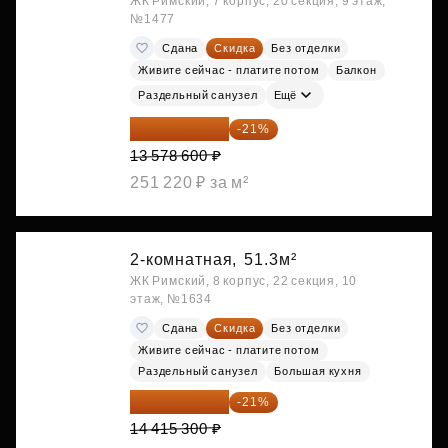
ЖК Римский, 7 корпус, 20 секция, 9 этаж,
№1477
Сдана
Скидка
Без отделки
Живите сейчас - платите потом
Балкон
Раздельный санузел
Ещё
10 727 094 ₽
-21%
13 578 600 ₽
251 220 ₽ за м²
2-комнатная,
51.3м²
ЖК Римский, 8 корпус, 22 секция, 10
этаж, №1634
Сдана
Скидка
Без отделки
Живите сейчас - платите потом
Раздельный санузел
Большая кухня
11 388 087 ₽
-21%
14 415 300 ₽