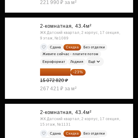
221 990 ₽ за м²
2-комнатная,
43.4м²
ЖК Датский квартал, 2 корпус, 17 секция,
9 этаж, №1089
Сдана
Скидка
Без отделки
Живите сейчас - платите потом
Евроформат
Лоджия
Ещё
11 606 071 ₽
-23%
15 072 820 ₽
267 421 ₽ за м²
2-комнатная,
43.4м²
ЖК Датский квартал, 2 корпус, 17 секция,
15 этаж, №1131
Сдана
Скидка
Без отделки