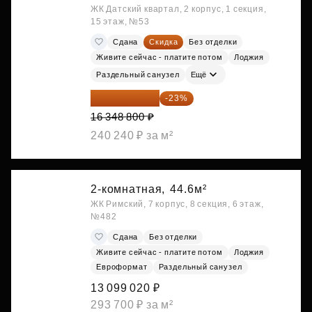
ЖК Датский квартал, 2 корпус, 1 секция,
15 этаж, №53
Сдана
Скидка
Без отделки
Живите сейчас - платите потом
Лоджия
Раздельный санузел
Ещё
12 588 576 ₽
-23%
16 348 800 ₽
240 240 ₽ за м²
2-комнатная,
44.6м²
ЖК Римский, 7 корпус, 8 секция, 6 этаж,
№482
Сдана
Без отделки
Живите сейчас - платите потом
Лоджия
Евроформат
Раздельный санузел
13 099 020 ₽
293 700 ₽ за м²