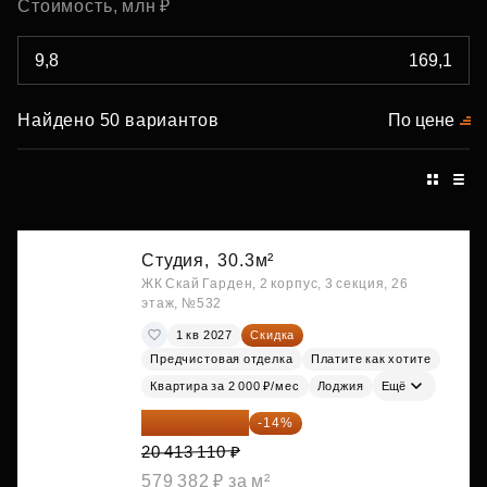
Стоимость, млн ₽
Найдено 50 вариантов
По цене
Студия,
30.3м²
ЖК Скай Гарден, 2 корпус, 3 секция, 26
этаж, №532
1 кв 2027
Скидка
Предчистовая отделка
Платите как хотите
Квартира за 2 000 ₽/мес
Лоджия
Ещё
17 555 275 ₽
-14%
20 413 110 ₽
579 382 ₽ за м²