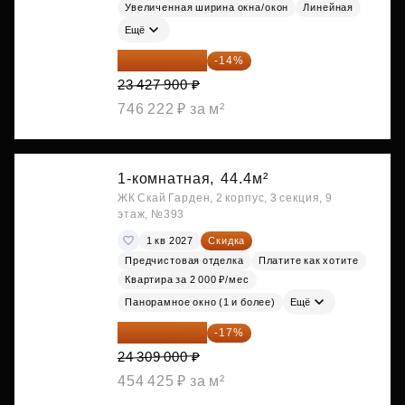
Увеличенная ширина окна/окон
Линейная
Ещё
20 147 994 ₽
-14%
23 427 900 ₽
746 222 ₽ за м²
1-комнатная,
44.4м²
ЖК Скай Гарден, 2 корпус, 3 секция, 9
этаж, №393
1 кв 2027
Скидка
Предчистовая отделка
Платите как хотите
Квартира за 2 000 ₽/мес
Панорамное окно (1 и более)
Ещё
20 176 470 ₽
-17%
24 309 000 ₽
454 425 ₽ за м²