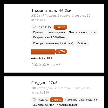
1-комнатная,
44.2м²
ЖК Скай Гарден, 2 корпус, 3 секция, 10
этаж, №401
1 кв 2027
Скидка
Предчистовая отделка
Платите как хотите
Квартира за 2 000 ₽/мес
Панорамное окно (1 и более)
Ещё
20 122 271 ₽
-17%
24 243 700 ₽
455 255 ₽ за м²
Студия,
27м²
ЖК Роттердам, 2.1 корпус, 1 секция, 27
этаж, №190
Сдана
Скидка
Предчистовая отделка
Живите сейчас - платите потом