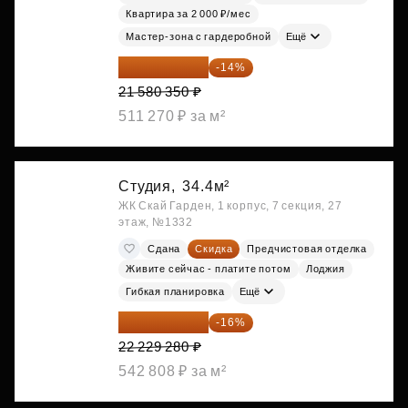
Квартира за 2 000 ₽/мес
Мастер-зона с гардеробной
Ещё
18 559 101 ₽
-14%
21 580 350 ₽
511 270 ₽ за м²
Студия,
34.4м²
ЖК Скай Гарден, 1 корпус, 7 секция, 27
этаж, №1332
Сдана
Скидка
Предчистовая отделка
Живите сейчас - платите потом
Лоджия
Гибкая планировка
Ещё
18 672 595 ₽
-16%
22 229 280 ₽
542 808 ₽ за м²