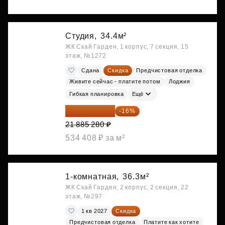
Студия,
34.4м²
ЖК Скай Гарден, 1 корпус, 7 секция, 15
этаж, №1272
Сдана
Скидка
Предчистовая отделка
Живите сейчас - платите потом
Лоджия
Гибкая планировка
Ещё
18 383 635 ₽
-16%
21 885 280 ₽
534 408 ₽ за м²
1-комнатная,
36.3м²
ЖК Скай Гарден, 2 корпус, 2 секция, 22
этаж, №297
1 кв 2027
Скидка
Предчистовая отделка
Платите как хотите