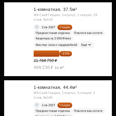
1-комнатная,
37.5м²
ЖК Скай Гарден, 3 корпус, 2 секция, 29
этаж, №419
2 кв 2027
Скидка
Предчистовая отделка
Платите как хотите
Квартира за 2 000 ₽/мес
Мастер-зона с гардеробной
Ещё
18 721 125 ₽
-14%
21 768 750 ₽
499 230 ₽ за м²
1-комнатная,
44.4м²
ЖК Скай Гарден, 2 корпус, 3 секция, 3
этаж, №345
1 кв 2027
Скидка
Предчистовая отделка
Платите как хотите