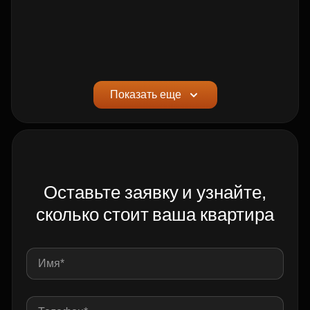
Показать еще
Последние готовые квартиры
Скидки до 35%
Дома сданы
Оставьте заявку и узнайте,
От 20,29 млн ₽
Калужская
12 мин
сколько стоит ваша квартира