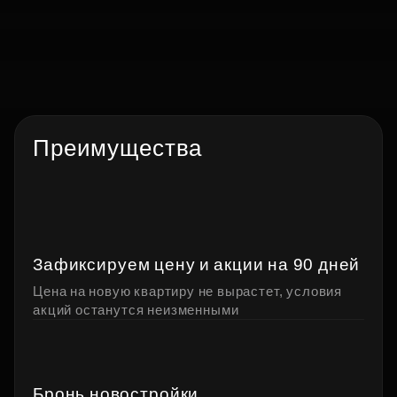
Недвижимость в Трейд‑ин
Преимущества
Выгодный обмен вашей недвижимости
на новостройку ГК ФСК. Мы быстро
и выгодно продадим вашу квартиру
Зафиксируем цену и акции на 90 дней
Получить консультацию
Цена на новую квартиру не вырастет, условия
акций останутся неизменными
Бронь новостройки