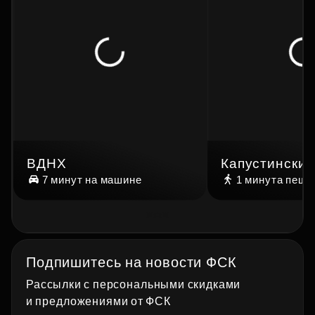
ВДНХ
Капустинский
7 минут
на машине
1 минута
пешк
Подпишитесь на новости ФСК
Рассылки с персональными скидками
и предложениями от ФСК