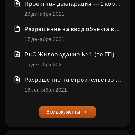
Проектная декларация — 1 корп
ус
20 декабря 2021
Разрешение на ввод объекта в э
ксплуатацию — корпус 1
17 декабря 2021
РнС Жилое здание № 1 (по ГП) с
о встроенными нежилыми поме
15 декабря 2021
щениями общественного назнач
ения
Разрешение на строительство к
орпус 1
16 сентября 2021
Все документы