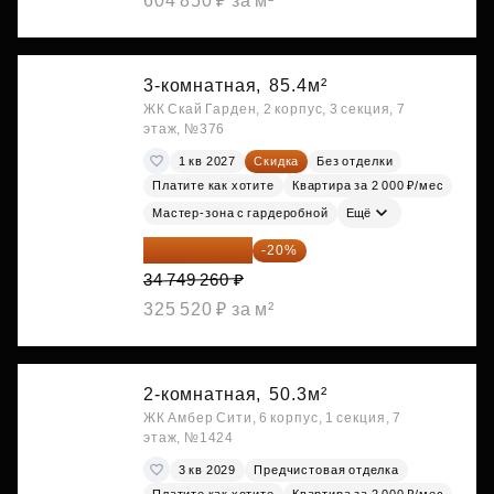
604 850 ₽ за м²
3-комнатная,
85.4м²
ЖК Скай Гарден, 2 корпус, 3 секция, 7
этаж, №376
1 кв 2027
Скидка
Без отделки
Платите как хотите
Квартира за 2 000 ₽/мес
Мастер-зона с гардеробной
Ещё
27 799 408 ₽
-20%
34 749 260 ₽
325 520 ₽ за м²
2-комнатная,
50.3м²
ЖК Амбер Сити, 6 корпус, 1 секция, 7
этаж, №1424
3 кв 2029
Предчистовая отделка