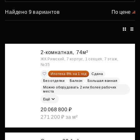
Найдено 9 вариантов
По цене
2-комнатная,
74м²
ЖК Римский, 7 корпус, 1 секция, 7 этаж,
№35
Ипотека 8% на 1 год
Сдана
Без отделки
Балкон
Большая ванная
Можно оборудовать 2 или более рабочих
места
Ещё
20 068 800 ₽
271 200 ₽ за м²