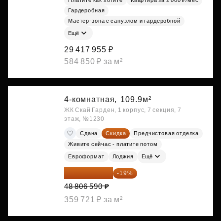
Платите как хотите
Квартира за 2 000 ₽/мес
Гардеробная
Мастер-зона с санузлом и гардеробной
Ещё
29 417 955 ₽
584 850 ₽ за м²
4-комнатная,
109.9м²
ЖК Скай Гарден, 1 корпус, 7 секция, 7
этаж, №1230
Сдана
Скидка
Предчистовая отделка
Живите сейчас - платите потом
Евроформат
Лоджия
Ещё
39 533 338 ₽
-19%
48 806 590 ₽
359 721 ₽ за м²