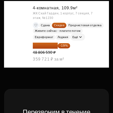
4-комнатная,
109.9м²
ЖК Скай Гарден, 1 корпус, 7 секция, 7
этаж, №1230
Сдана
Скидка
Предчистовая отделка
Живите сейчас - платите потом
Евроформат
Лоджия
Ещё
39 533 338 ₽
-19%
48 806 590 ₽
359 721 ₽ за м²
Перезвоним в течение