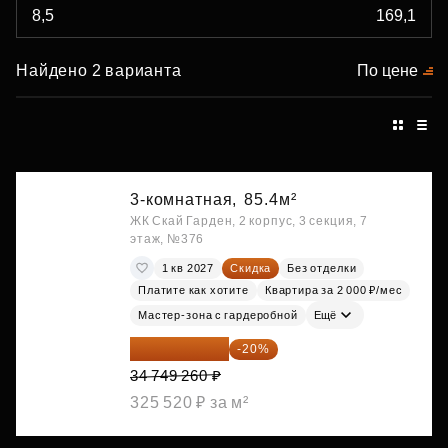
Найдено 2 варианта
По цене
3-комнатная,
85.4м²
ЖК Скай Гарден, 2 корпус, 3 секция, 7
этаж, №376
1 кв 2027
Скидка
Без отделки
Платите как хотите
Квартира за 2 000 ₽/мес
Мастер-зона с гардеробной
Ещё
27 799 408 ₽
-20%
34 749 260 ₽
325 520 ₽ за м²