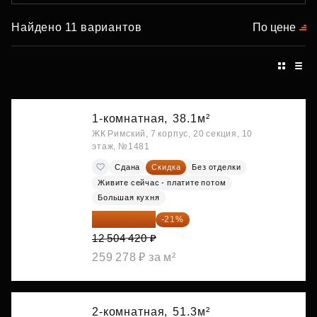
Найдено 11 вариантов
По цене
1-комнатная,
38.1м²
ЖК Римский, 7 корпус, 20 секция, 10
этаж, №1481
Сдана
Скидка
Без отделки
Живите сейчас - платите потом
Большая кухня
9 878 492 ₽
-21%
12 504 420 ₽
259 278 ₽ за м²
2-комнатная,
51.3м²