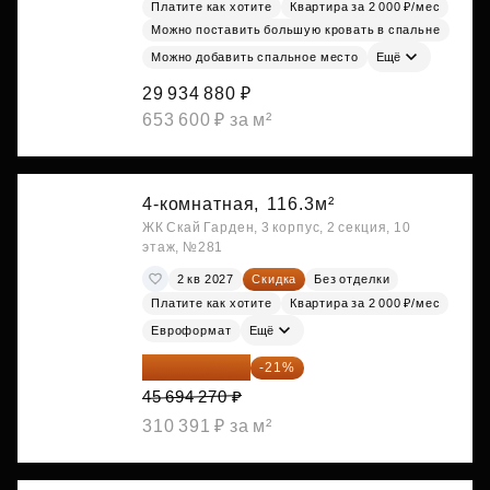
Платите как хотите
Квартира за 2 000 ₽/мес
Можно поставить большую кровать в спальне
Можно добавить спальное место
Ещё
29 934 880 ₽
653 600 ₽ за м²
4-комнатная,
116.3м²
ЖК Скай Гарден, 3 корпус, 2 секция, 10
этаж, №281
2 кв 2027
Скидка
Без отделки
Платите как хотите
Квартира за 2 000 ₽/мес
Евроформат
Ещё
36 098 473 ₽
-21%
45 694 270 ₽
310 391 ₽ за м²