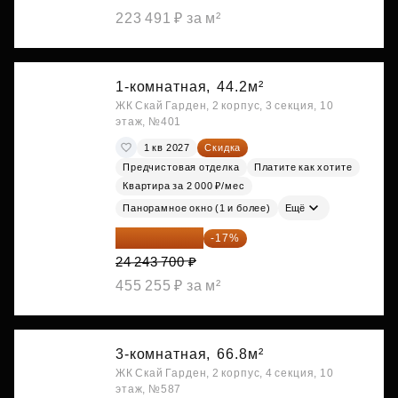
223 491 ₽ за м²
1-комнатная,
44.2м²
ЖК Скай Гарден, 2 корпус, 3 секция, 10
этаж, №401
1 кв 2027
Скидка
Предчистовая отделка
Платите как хотите
Квартира за 2 000 ₽/мес
Панорамное окно (1 и более)
Ещё
20 122 271 ₽
-17%
24 243 700 ₽
455 255 ₽ за м²
3-комнатная,
66.8м²
ЖК Скай Гарден, 2 корпус, 4 секция, 10
этаж, №587