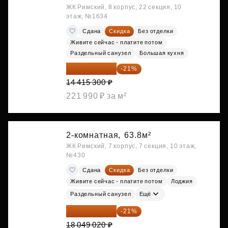
ЖК Римский, 8 корпус, 22 секция, 10
этаж, №1634
Сдана
Скидка
Без отделки
Живите сейчас - платите потом
Раздельный санузел
Большая кухня
11 388 087 ₽
-21%
14 415 300 ₽
221 990 ₽ за м²
2-комнатная,
63.8м²
ЖК Римский, 7 корпус, 7 секция, 10 этаж,
№430
Сдана
Скидка
Без отделки
Живите сейчас - платите потом
Лоджия
Раздельный санузел
Ещё
14 258 726 ₽
-21%
18 049 020 ₽