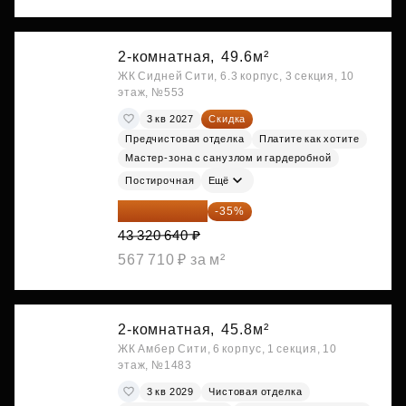
2-комнатная,
49.6м²
ЖК Сидней Сити, 6.3 корпус, 3 секция, 10
этаж, №553
3 кв 2027
Скидка
Предчистовая отделка
Платите как хотите
Мастер-зона с санузлом и гардеробной
Постирочная
Ещё
28 158 416 ₽
-35%
43 320 640 ₽
567 710 ₽ за м²
2-комнатная,
45.8м²
ЖК Амбер Сити, 6 корпус, 1 секция, 10
этаж, №1483
3 кв 2029
Чистовая отделка