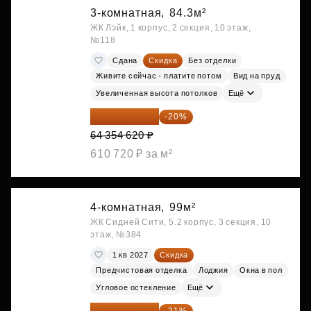
3-комнатная,
84.3м²
ЖК Лэйк, 1 корпус, 2 секция, 10 этаж,
№118
Сдана
Скидка
Без отделки
Живите сейчас - платите потом
Вид на пруд
Увеличенная высота потолков
Ещё
51 483 696 ₽
-20%
64 354 620 ₽
610 720 ₽ за м²
4-комнатная,
99м²
ЖК Сидней Сити, 5.2 корпус, 3 секция, 10
этаж, №384
1 кв 2027
Скидка
Предчистовая отделка
Лоджия
Окна в пол
Угловое остекление
Ещё
59 001 624 ₽
-21%