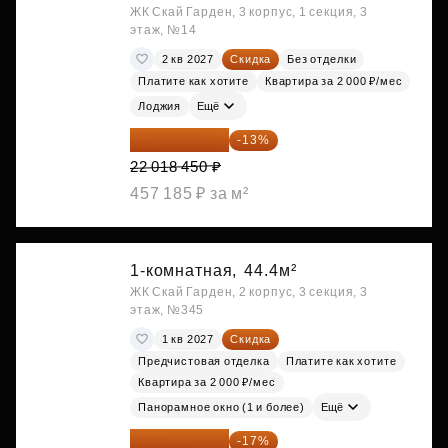
ЖК Скай Гарден, 3 корпус, 1 секция, 3
этаж, №14
2 кв 2027
Скидка
Без отделки
Платите как хотите
Квартира за 2 000 ₽/мес
Лоджия
Ещё
19 156 052 ₽
-13%
22 018 450 ₽
457 185 ₽ за м²
1-комнатная,
44.4м²
ЖК Скай Гарден, 2 корпус, 3 секция, 3
этаж, №345
1 кв 2027
Скидка
Предчистовая отделка
Платите как хотите
Квартира за 2 000 ₽/мес
Панорамное окно (1 и более)
Ещё
20 084 340 ₽
-17%