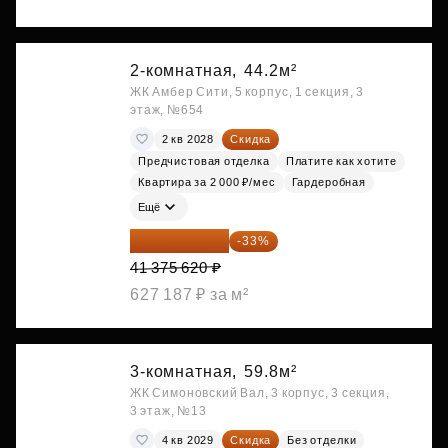
2-комнатная,
44.2м²
ЖК Амбер Сити, 5 корпус, 1 секция, 3
этаж, №654
2 кв 2028
Скидка
Предчистовая отделка
Платите как хотите
Квартира за 2 000 ₽/мес
Гардеробная
Ещё
27 721 665 ₽
-33%
41 375 620 ₽
627 187 ₽ за м²
3-комнатная,
59.8м²
ЖК Симоновский Вал, 3 корпус, 3 секция,
3 этаж, №13
4 кв 2029
Скидка
Без отделки