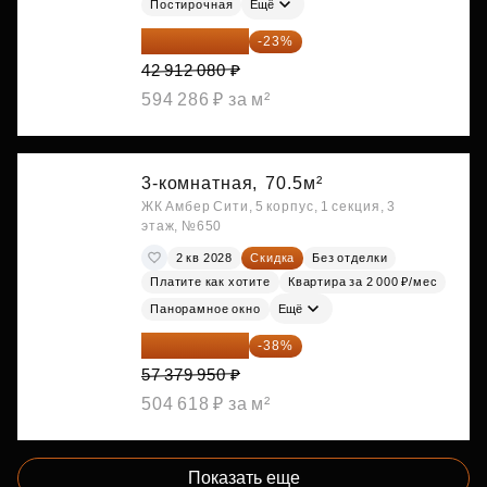
Постирочная
Ещё
33 042 302 ₽
-23%
42 912 080 ₽
594 286 ₽ за м²
3-комнатная,
70.5м²
ЖК Амбер Сити, 5 корпус, 1 секция, 3
этаж, №650
2 кв 2028
Скидка
Без отделки
Платите как хотите
Квартира за 2 000 ₽/мес
Панорамное окно
Ещё
35 575 569 ₽
-38%
57 379 950 ₽
504 618 ₽ за м²
Показать еще