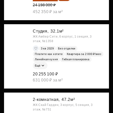
24 198 000 ₽
452 350 ₽ за м²
Студия,
32.1м²
ЖК Амбер Сити, 6 корпус, 1 секция, 3
этаж, №1358
3 кв 2029
Без отделки
Платите как хотите
Квартира за 2 000 ₽/мес
Линейная кухня
Гибкая планировка
Ещё
20 255 100 ₽
631 000 ₽ за м²
2-комнатная,
47.2м²
ЖК Скай Гарден, 3 корпус, 5 секция, 3
этаж, №751