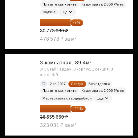
Платите как хотите
Квартира за 2 000 ₽/мес
Лоджия
Ещё
28 618 964 ₽
-7%
30 773 080 ₽
478 578 ₽ за м²
3-комнатная,
89.4м²
ЖК Скай Гарден, 3 корпус, 1 секция, 3
этаж, №9
2 кв 2027
Скидка
Без отделки
Платите как хотите
Квартира за 2 000 ₽/мес
Мастер-зона с гардеробной
Ещё
28 878 971 ₽
-21%
36 555 660 ₽
323 031 ₽ за м²