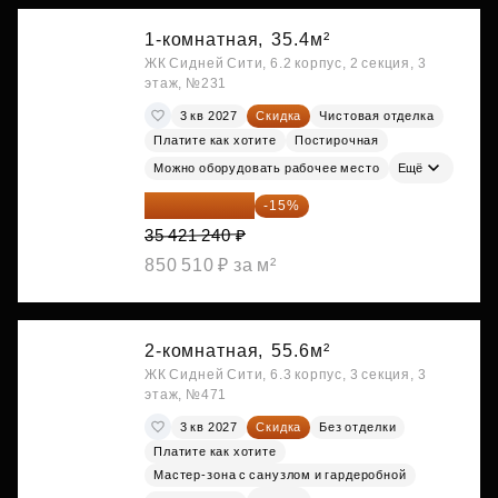
1-комнатная,
35.4м²
ЖК Сидней Сити, 6.2 корпус, 2 секция, 3
этаж, №231
3 кв 2027
Скидка
Чистовая отделка
Платите как хотите
Постирочная
Можно оборудовать рабочее место
Ещё
30 108 054 ₽
-15%
35 421 240 ₽
850 510 ₽ за м²
2-комнатная,
55.6м²
ЖК Сидней Сити, 6.3 корпус, 3 секция, 3
этаж, №471
3 кв 2027
Скидка
Без отделки
Платите как хотите
Мастер-зона с санузлом и гардеробной