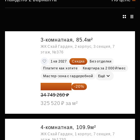
3-комнатная,
85.4м²
ЖК Скай Гарден, 2 корпус, 3 секция, 7
этаж, №376
1 кв 2027
Скидка
Без отделки
Платите как хотите
Квартира за 2 000 ₽/мес
Мастер-зона с гардеробной
Ещё
27 799 408 ₽
-20%
34 749 260 ₽
325 520 ₽ за м²
4-комнатная,
109.9м²
ЖК Скай Гарден, 1 корпус, 7 секция, 7
этаж, №1230