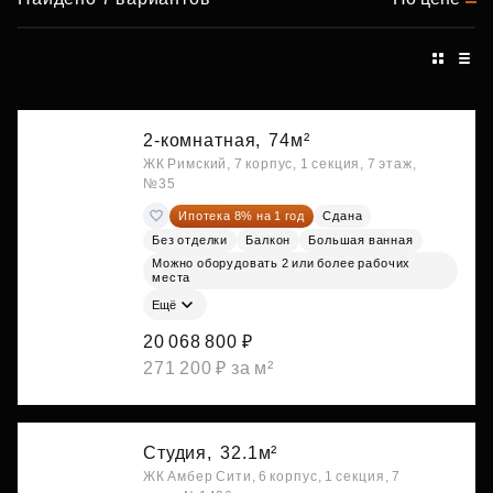
2-комнатная,
74м²
ЖК Римский, 7 корпус, 1 секция, 7 этаж,
№35
Ипотека 8% на 1 год
Сдана
Без отделки
Балкон
Большая ванная
Можно оборудовать 2 или более рабочих
места
Ещё
20 068 800 ₽
271 200 ₽ за м²
Студия,
32.1м²
ЖК Амбер Сити, 6 корпус, 1 секция, 7