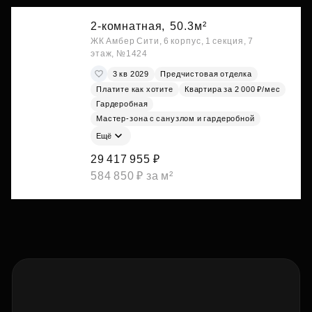
2-комнатная,
50.3м²
ЖК Амбер Сити, 6 корпус, 1 секция, 7
этаж, №1424
3 кв 2029
Предчистовая отделка
Платите как хотите
Квартира за 2 000 ₽/мес
Гардеробная
Мастер-зона с санузлом и гардеробной
Ещё
29 417 955 ₽
584 850 ₽ за м²