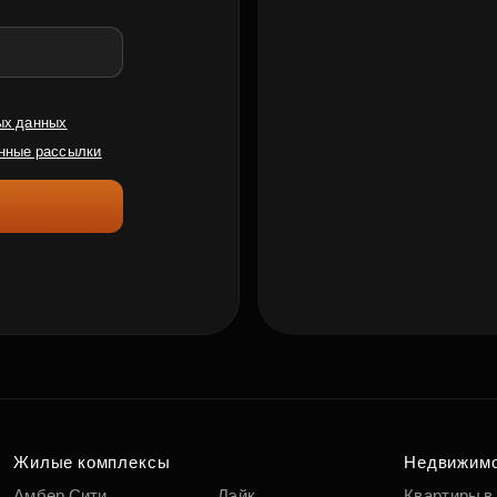
ых данных
нные рассылки
Жилые комплексы
Недвижим
Амбер Сити
Лэйк
Квартиры в