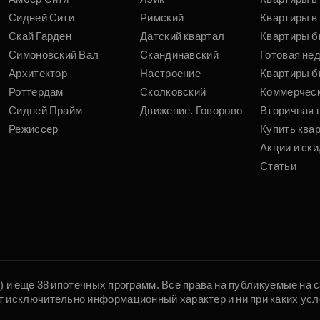
Сидней Сити
Римский
Квартиры в 
Скай Гарден
Датский квартал
Квартиры б
Симоновский Вал
Скандинавский
Готовая не
Архитектор
Настроение
Квартиры б
Роттердам
Сколковский
Коммерчес
Сидней Прайм
Движение. Говорово
Вторичная 
Режиссер
Купить ква
Акции и ски
Статьи
5) и еще 38 ипотечных программ. Все права на публикуемые на
т исключительно информационный характер и ни при каких усл