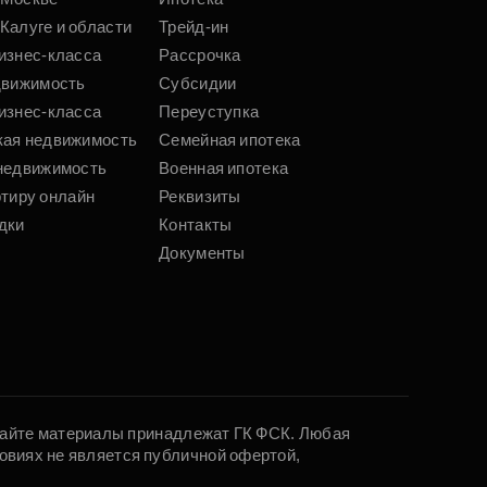
Калуге и области
Трейд-ин
изнес-класса
Рассрочка
движимость
Субсидии
изнес-класса
Переуступка
кая недвижимость
Семейная ипотека
недвижимость
Военная ипотека
ртиру онлайн
Реквизиты
дки
Контакты
Документы
 сайте материалы принадлежат ГК ФСК. Любая
овиях не является публичной офертой,