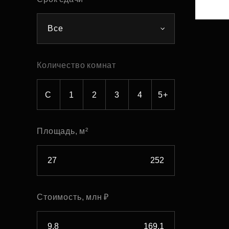
Рефинансирование
Все
Количество комнат
С
1
2
3
4
5+
Площадь, м²
Стоимость, млн ₽