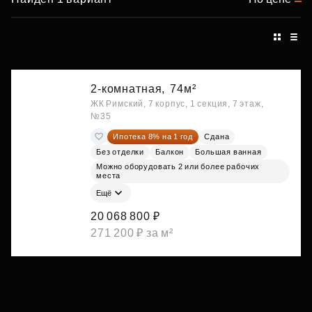
2-комнатная,
74м²
ЖК Римский, 7 корпус, 1 секция, 7 этаж,
№35
Ипотека 8% на 1 год
Сдана
Без отделки
Балкон
Большая ванная
Можно оборудовать 2 или более рабочих
места
Ещё
20 068 800 ₽
271 200 ₽ за м²