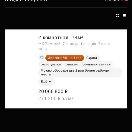
2-комнатная,
74м²
ЖК Римский, 7 корпус, 1 секция, 7 этаж,
№35
Ипотека 8% на 1 год
Сдана
Без отделки
Балкон
Большая ванная
Можно оборудовать 2 или более рабочих
места
Ещё
20 068 800 ₽
271 200 ₽ за м²