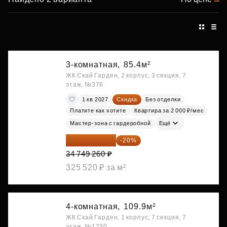
3-комнатная,
85.4м²
ЖК Скай Гарден, 2 корпус, 3 секция, 7
этаж, №376
1 кв 2027
Скидка
Без отделки
Платите как хотите
Квартира за 2 000 ₽/мес
Мастер-зона с гардеробной
Ещё
27 799 408 ₽
-20%
34 749 260 ₽
325 520 ₽ за м²
4-комнатная,
109.9м²
ЖК Скай Гарден, 1 корпус, 7 секция, 7
этаж, №1230