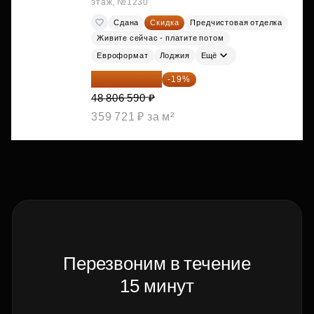
этаж, №1230
Сдана
Скидка
Предчистовая отделка
Живите сейчас - платите потом
Евроформат
Лоджия
Ещё
39 533 338 ₽
-19%
48 806 590 ₽
359 721 ₽ за м²
Перезвоним в течение
15 минут