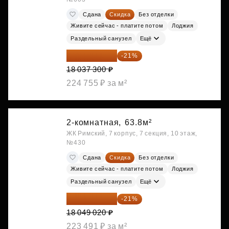
Сдана
Скидка
Без отделки
Живите сейчас - платите потом
Лоджия
Раздельный санузел
Ещё
14 249 467 ₽
-21%
18 037 300 ₽
224 755 ₽ за м²
2-комнатная,
63.8м²
ЖК Римский, 7 корпус, 7 секция, 10 этаж,
№430
Сдана
Скидка
Без отделки
Живите сейчас - платите потом
Лоджия
Раздельный санузел
Ещё
14 258 726 ₽
-21%
18 049 020 ₽
223 491 ₽ за м²