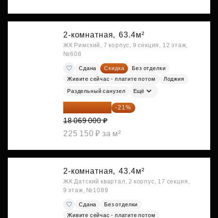
2-комнатная,
63.4м²
ЖК Римский, 7 корпус, 9 секция, 12 этаж,
№608
Сдана
Скидка
Без отделки
Живите сейчас - платите потом
Лоджия
Раздельный санузел
Ещё
14 274 510 ₽
-21%
18 069 000 ₽
225 150 ₽ за м²
2-комнатная,
43.4м²
ЖК Датский квартал, 2 корпус, 17 секция,
9 этаж, №1089
Сдана
Без отделки
Живите сейчас - платите потом