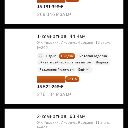
15 181 320 ₽
269 346 ₽ за м²
1-комнатная,
44.4м²
ЖК Римский, 7 корпус, 4 секция, 10 этаж,
№200
Сдана
Скидка
Чистовая отделка
Живите сейчас - платите потом
Лоджия
Раздельный санузел
Ещё
12 262 570 ₽
-21%
15 522 240 ₽
276 184 ₽ за м²
2-комнатная,
63.4м²
ЖК Римский, 7 корпус, 9 секция, 11 этаж,
№603