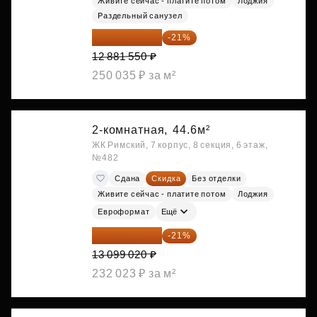
Живите сейчас - платите потом
Лоджия
Раздельный санузел
10 176 425 ₽
-21%
12 881 550 ₽
250 035 ₽ за м²
2-комнатная,
44.6м²
ЖК Римский, 7 корпус, 8 секция, 6 этаж,
№482
Сдана
Скидка
Без отделки
Живите сейчас - платите потом
Лоджия
Евроформат
Ещё
10 348 226 ₽
-21%
13 099 020 ₽
232 023 ₽ за м²