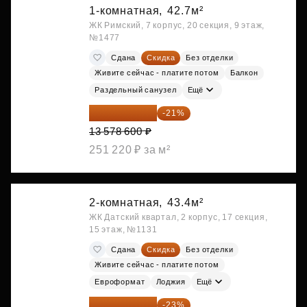
1-комнатная,
42.7м²
ЖК Римский, 7 корпус, 20 секция, 9 этаж,
№1477
Сдана
Скидка
Без отделки
Живите сейчас - платите потом
Балкон
Раздельный санузел
Ещё
10 727 094 ₽
-21%
13 578 600 ₽
251 220 ₽ за м²
2-комнатная,
43.4м²
ЖК Датский квартал, 2 корпус, 17 секция,
15 этаж, №1131
Сдана
Скидка
Без отделки
Живите сейчас - платите потом
Евроформат
Лоджия
Ещё
11 689 616 ₽
-23%