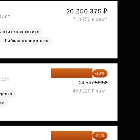
20 256 375 ₽
№1467
710 750 ₽ за м²
латите как хотите
Гибкая планировка
20 619 900 ₽
-16%
№394
24 547 500 ₽
458 220 ₽ за м²
делка
ес
23 955 818 ₽
-21%