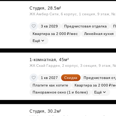
Студия,
28.5м²
ЖК Амбер Сити, 6 корпус, 1 секция, 9 этаж, 
3 кв 2029
Предчистовая отделка
П
Квартира за 2 000 ₽/мес
Линейная кухня
Ещё
1-комнатная,
45м²
ЖК Скай Гарден, 2 корпус, 3 секция, 9 этаж, 
1 кв 2027
Скидка
Предчистовая от
Платите как хотите
Квартира за 2 000 ₽/м
Панорамное окно (1 и более)
Ещё
Студия,
30.2м²