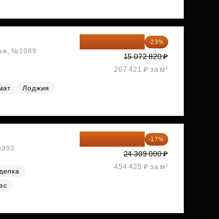
11 606 071 ₽
-23%
таж, №1089
15 072 820 ₽
267 421 ₽ за м²
мат
Лоджия
20 176 470 ₽
-17%
№393
24 309 000 ₽
454 425 ₽ за м²
делка
ес