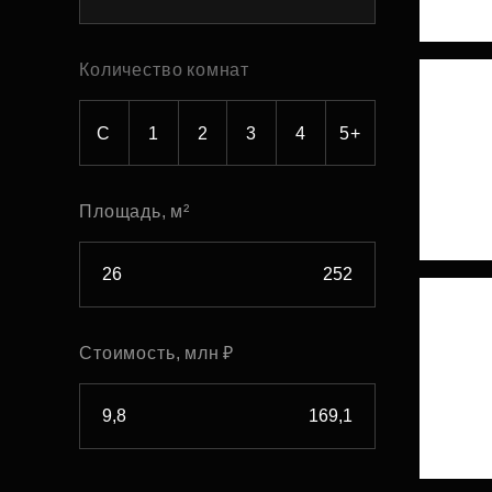
Рефинансирование
Количество комнат
С
1
2
3
4
5+
Площадь, м²
Стоимость, млн ₽