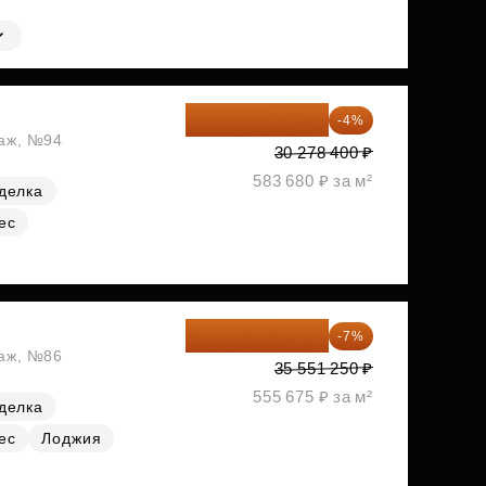
29 067 264 ₽
-4%
таж, №94
30 278 400 ₽
583 680 ₽ за м²
делка
ес
33 062 663 ₽
-7%
таж, №86
35 551 250 ₽
555 675 ₽ за м²
делка
ес
Лоджия