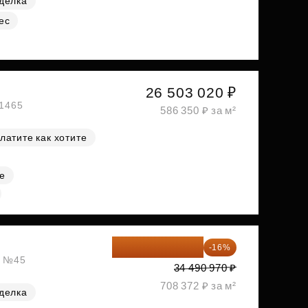
делка
ес
26 503 020 ₽
№1465
586 350 ₽ за м²
латите как хотите
е
28 972 415 ₽
-16%
, №45
34 490 970 ₽
708 372 ₽ за м²
делка