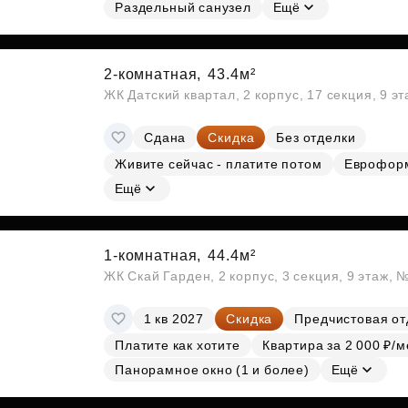
Субсидии
Раздельный санузел
Ещё
2-комнатная,
43.4м²
ЖК Датский квартал, 2 корпус, 17 секция, 9 э
Сдана
Скидка
Без отделки
Живите сейчас - платите потом
Еврофор
Ещё
1-комнатная,
44.4м²
ЖК Скай Гарден, 2 корпус, 3 секция, 9 этаж, 
1 кв 2027
Скидка
Предчистовая от
Платите как хотите
Квартира за 2 000 ₽/м
Панорамное окно (1 и более)
Ещё