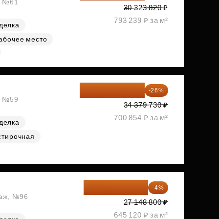
, №61
30 323 820 ₽
793 239 ₽ за м²
делка
абочее место
25 441 000 ₽
-26%
, №59
34 379 730 ₽
700 854 ₽ за м²
делка
стирочная
26 062 848 ₽
-4%
таж, №96
27 148 800 ₽
645 120 ₽ за м²