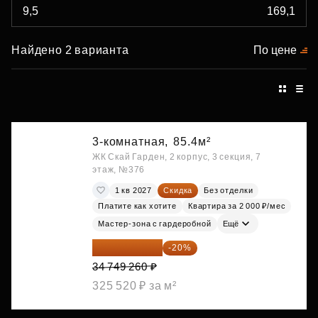
Найдено 2 варианта
По цене
3-комнатная,
85.4м²
ЖК Скай Гарден, 2 корпус, 3 секция, 7
этаж, №376
1 кв 2027
Скидка
Без отделки
Платите как хотите
Квартира за 2 000 ₽/мес
Мастер-зона с гардеробной
Ещё
27 799 408 ₽
-20%
34 749 260 ₽
325 520 ₽ за м²