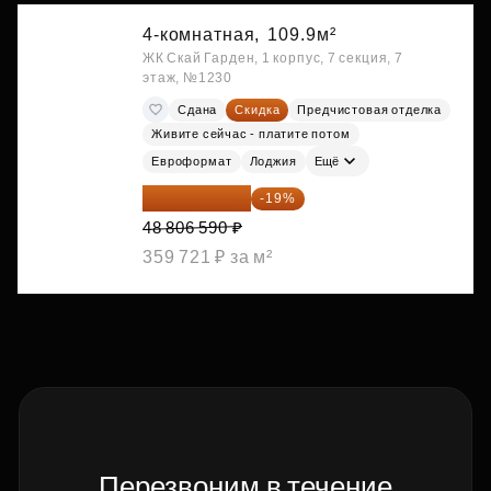
4-комнатная,
109.9м²
ЖК Скай Гарден, 1 корпус, 7 секция, 7
этаж, №1230
Сдана
Скидка
Предчистовая отделка
Живите сейчас - платите потом
Евроформат
Лоджия
Ещё
39 533 338 ₽
-19%
48 806 590 ₽
359 721 ₽ за м²
Перезвоним в течение