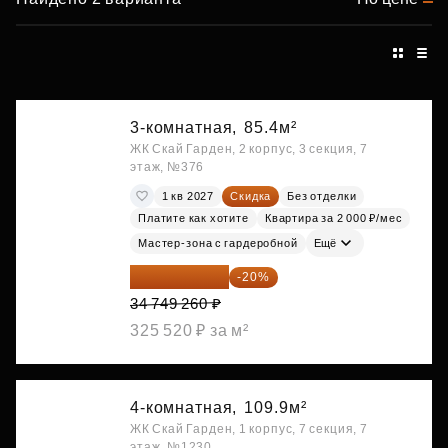
3-комнатная,
85.4м²
ЖК Скай Гарден, 2 корпус, 3 секция, 7
этаж, №376
1 кв 2027
Скидка
Без отделки
Платите как хотите
Квартира за 2 000 ₽/мес
Мастер-зона с гардеробной
Ещё
27 799 408 ₽
-20%
34 749 260 ₽
325 520 ₽ за м²
4-комнатная,
109.9м²
ЖК Скай Гарден, 1 корпус, 7 секция, 7
этаж, №1230