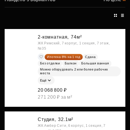
2-комнатная,
74м²
ЖК Римский, 7 корпус, 1 секция, 7 этаж,
№35
Ипотека 8% на 1 год
Сдана
Без отделки
Балкон
Большая ванная
Можно оборудовать 2 или более рабочих
места
Ещё
20 068 800 ₽
271 200 ₽ за м²
Студия,
32.1м²
ЖК Амбер Сити, 6 корпус, 1 секция, 7