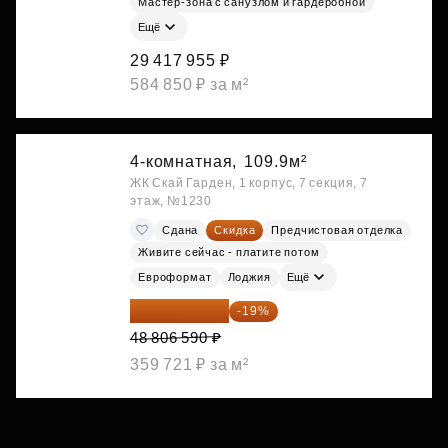
Мастер-зона с санузлом и гардеробной
Ещё
29 417 955 ₽
584 850 ₽ за м²
4-комнатная,
109.9м²
ЖК Скай Гарден, 1 корпус, 7 секция, 7
этаж, №1230
Сдана
Скидка
Предчистовая отделка
Живите сейчас - платите потом
Евроформат
Лоджия
Ещё
39 533 338 ₽
-19%
48 806 590 ₽
359 721 ₽ за м²