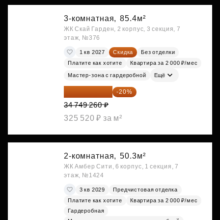
3-комнатная,
85.4м²
ЖК Скай Гарден, 2 корпус, 3 секция, 7
этаж, №376
1 кв 2027
Скидка
Без отделки
Платите как хотите
Квартира за 2 000 ₽/мес
Мастер-зона с гардеробной
Ещё
27 799 408 ₽
-20%
34 749 260 ₽
325 520 ₽ за м²
2-комнатная,
50.3м²
ЖК Амбер Сити, 6 корпус, 1 секция, 7
этаж, №1424
3 кв 2029
Предчистовая отделка
Платите как хотите
Квартира за 2 000 ₽/мес
Гардеробная