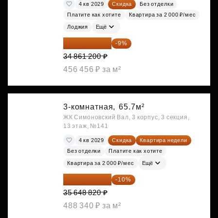
4 кв 2029
Скидка
Без отделки
Платите как хотите
Квартира за 2 000 ₽/мес
Лоджия
Ещё
31 723 692 ₽
-9%
34 861 200 ₽
456 456 ₽ за м²
3-комнатная,
65.7м²
ЖК Симоновский Вал, 3 корпус, 3 секция,
13 этаж, №141
4 кв 2029
Скидка
Квартира недели
Без отделки
Платите как хотите
Квартира за 2 000 ₽/мес
Ещё
32 083 938 ₽
-10%
35 648 820 ₽
488 340 ₽ за м²