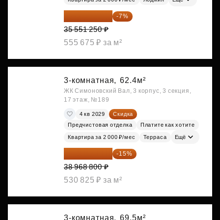
33 062 663 ₽
-7%
35 551 250 ₽
555 675 ₽ за м²
3-комнатная,
62.4м²
ЖК Симоновский Вал, 3 корпус, 3 секция,
17 этаж, №189
4 кв 2029
Скидка
Предчистовая отделка
Платите как хотите
Квартира за 2 000 ₽/мес
Терраса
Ещё
33 123 480 ₽
-15%
38 968 800 ₽
530 825 ₽ за м²
3-комнатная,
69.5м²