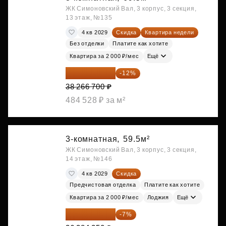
ЖК Симоновский Вал, 3 корпус, 3 секция,
13 этаж, №135
4 кв 2029
Скидка
Квартира недели
Без отделки
Платите как хотите
Квартира за 2 000 ₽/мес
Ещё
33 674 696 ₽
-12%
38 266 700 ₽
484 528 ₽ за м²
3-комнатная,
59.5м²
ЖК Симоновский Вал, 3 корпус, 3 секция,
14 этаж, №146
4 кв 2029
Скидка
Предчистовая отделка
Платите как хотите
Квартира за 2 000 ₽/мес
Лоджия
Ещё
33 837 353 ₽
-7%