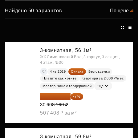
Найдено 50 вариантов
По цене
3-комнатная,
56.1м²
ЖК Симоновский Вал, 3 корпус, 3 секция,
4 этаж, №30
4 кв 2029
Скидка
Без отделки
Платите как хотите
Квартира за 2 000 ₽/мес
Мастер-зона с гардеробной
Ещё
28 465 589 ₽
-7%
30 608 160 ₽
507 408 ₽ за м²
3-комнатная,
59.8м²