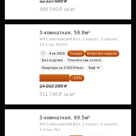
32 327 880 ₽
486 540 ₽ за м²
3-комнатная,
59.8м²
ЖК Симоновский Вал, 3 корпус, 3 секция,
19 этаж, №205
4 кв 2029
Скидка
Квартира недели
Без отделки
Платите как хотите
Квартира за 2 000 ₽/мес
Ещё
30 602 052 ₽
-10%
34 002 280 ₽
511 740 ₽ за м²
3-комнатная,
69.5м²
ЖК Симоновский Вал, 3 корпус, 3 секция,
2 этаж, №3