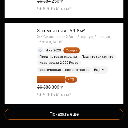
36 384 250 ₽
568 695 ₽ за м²
3-комнатная,
59.8м²
ЖК Симоновский Вал, 3 корпус, 3 секция,
16 этаж, №169
4 кв 2029
Скидка
Предчистовая отделка
Платите как хотите
Квартира за 2 000 ₽/мес
Увеличенная высота потолков
Ещё
33 841 119 ₽
-7%
36 388 300 ₽
565 905 ₽ за м²
Показать еще