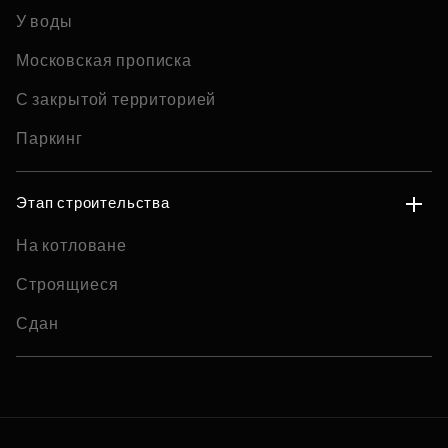
У воды
Московская прописка
С закрытой территорией
Паркинг
Этап строительства
На котловане
Строящиеся
Сдан