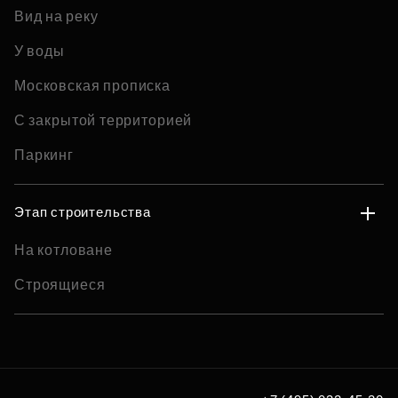
Вид на реку
У воды
Московская прописка
С закрытой территорией
Паркинг
Этап строительства
На котловане
Строящиеся