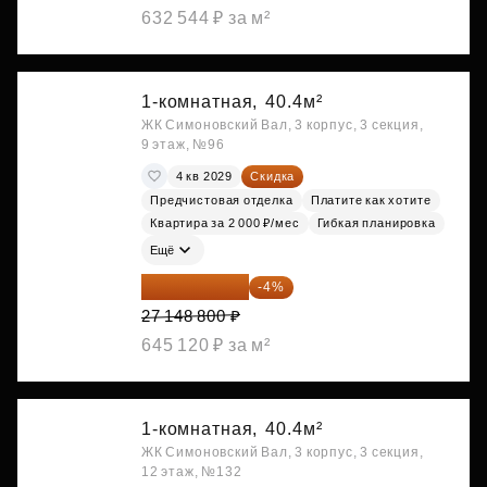
632 544 ₽ за м²
1-комнатная,
40.4м²
ЖК Симоновский Вал, 3 корпус, 3 секция,
9 этаж, №96
4 кв 2029
Скидка
Предчистовая отделка
Платите как хотите
Квартира за 2 000 ₽/мес
Гибкая планировка
Ещё
26 062 848 ₽
-4%
27 148 800 ₽
645 120 ₽ за м²
1-комнатная,
40.4м²
ЖК Симоновский Вал, 3 корпус, 3 секция,
12 этаж, №132