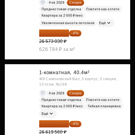
4 кв 2029
Скидка
Предчистовая отделка
Платите как хотите
Квартира за 2 000 ₽/мес
Увеличенная высота потолков
Ещё
25 510 109 ₽
-4%
26 573 030 ₽
626 784 ₽ за м²
1-комнатная,
40.4м²
ЖК Симоновский Вал, 3 корпус, 3 секция,
15 этаж, №168
4 кв 2029
Скидка
Предчистовая отделка
Платите как хотите
Квартира за 2 000 ₽/мес
Гибкая планировка
Ещё
25 554 778 ₽
-4%
26 619 560 ₽