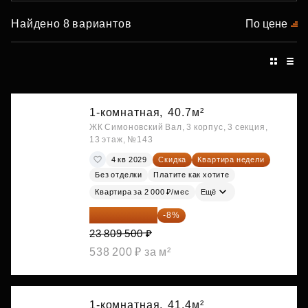
Найдено 8 вариантов
По цене
1-комнатная,
40.7м²
ЖК Симоновский Вал, 3 корпус, 3 секция,
13 этаж, №143
4 кв 2029
Скидка
Квартира недели
Без отделки
Платите как хотите
Квартира за 2 000 ₽/мес
Ещё
21 904 740 ₽
-8%
23 809 500 ₽
538 200 ₽ за м²
1-комнатная,
41.4м²