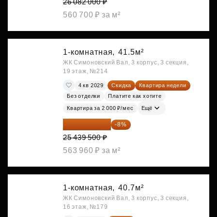
26 082 000 ₽
560 700 ₽ за м²
1-комнатная,
41.5м²
ЖК Симоновский Вал, 3 корпус, 3 секция,
19 этаж, №214
4 кв 2029
Скидка
Квартира недели
Без отделки
Платите как хотите
Квартира за 2 000 ₽/мес
Ещё
23 404 340 ₽
-8%
25 439 500 ₽
563 960 ₽ за м²
1-комнатная,
40.7м²
ЖК Симоновский Вал, 3 корпус, 3 секция,
16 этаж, №179