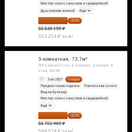
Мастер-зона с санузлом и гардеробной
Душ помимо ванной
Ещё
43 319 788 ₽
-22%
55 538 190 ₽
553 254 ₽ за м²
3-комнатная,
73.7м²
ЖК Сидней Сити, 6.3 корпус, 3 секция, 9
этаж, №538
3 кв 2027
Скидка
Предчистовая отделка
Платите как хотите
Вид на бульвар
Мастер-зона с санузлом и гардеробной
Ещё
43 447 919 ₽
-22%
55 702 460 ₽
589 524 ₽ за м²