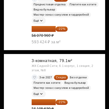
Предчистовая отделка
Платите как хотите
Вид на бульвар
Мастер-зона с санузлом и гардеробной
Ещё
43 735 349 ₽
-22%
56 070 960 ₽
593 424 ₽ за м²
3-комнатная,
79.1м²
ЖК Сидней Сити, 6.1 корпус, 1 секция, 2
этаж, №8
3 кв 2027
Скидка
Без отделки
Платите как хотите
Вид на бульвар
Мастер-зона с санузлом и гардеробной
Ещё
43 762 391 ₽
-22%
56 105 630 ₽