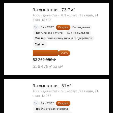
3-комнатная,
73.7м²
ЖК Сидней Сити, 6.3 корпус, 3 секция, 21
этаж, №682
3 кв 2027
Скидка
Без отделки
Платите как хотите
Вид на бульвар
Мастер-зона с санузлом и гардеробной
Ещё
41 012 502 ₽
-23%
53 262 990 ₽
556 479 ₽ за м²
3-комнатная,
81м²
ЖК Сидней Сити, 5.1 корпус, 2 секция, 21
этаж, №267
1 кв 2027
Скидка
Предчистовая отделка