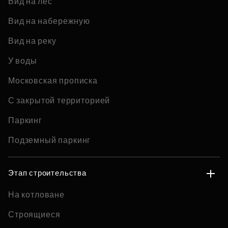
Вид на лес
Вид на набережную
Вид на реку
У воды
Московская прописка
С закрытой территорией
Паркинг
Подземный паркинг
Этап строительства
На котловане
Строящиеся