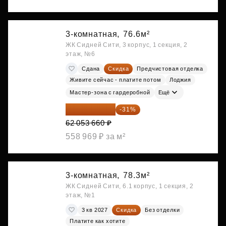
3-комнатная,
76.6м²
ЖК Сидней Сити, 3 корпус, 1 секция, 2
этаж, №6
Сдана
Скидка
Предчистовая отделка
Живите сейчас - платите потом
Лоджия
Мастер-зона с гардеробной
Ещё
42 817 025 ₽
-31%
62 053 660 ₽
558 969 ₽ за м²
3-комнатная,
78.3м²
ЖК Сидней Сити, 6.1 корпус, 1 секция, 2
этаж, №1
3 кв 2027
Скидка
Без отделки
Платите как хотите