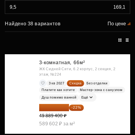
Найдено 38 вариантов
По цене
3-комнатная,
66м²
ЖК Сидней Сити, 6.2 корпус, 2 секция, 2
этаж, №224
3 кв 2027
Скидка
Без отделки
Платите как хотите
Мастер-зона с санузлом
Душ помимо ванной
Ещё
38 913 732 ₽
-22%
49 889 400 ₽
589 602 ₽ за м²