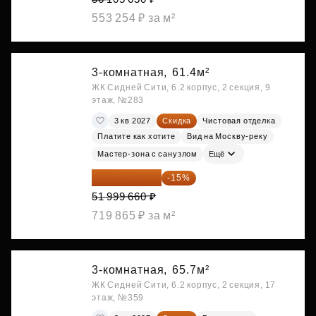
553 254 ₽ за м²
3-комнатная,
61.4м²
ЖК Сидней Сити, 6.2 корпус, 2 секция, 9
этаж, №283
3 кв 2027
Скидка
Чистовая отделка
Платите как хотите
Вид на Москву-реку
Мастер-зона с санузлом
Ещё
44 199 711 ₽
-15%
51 999 660 ₽
719 865 ₽ за м²
3-комнатная,
65.7м²
ЖК Сидней Сити, 6.2 корпус, 2 секция, 17
этаж, №359