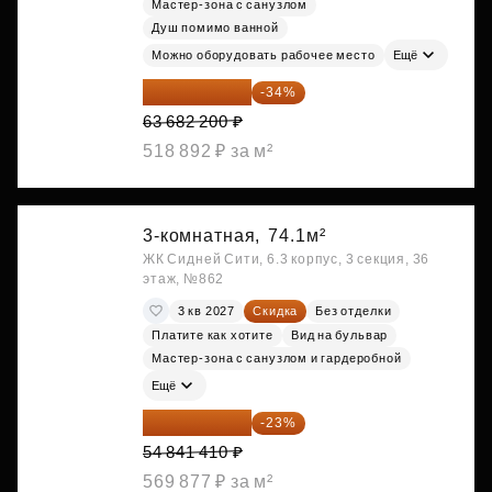
Мастер-зона с санузлом
Душ помимо ванной
Можно оборудовать рабочее место
Ещё
42 030 252 ₽
-34%
63 682 200 ₽
518 892 ₽ за м²
3-комнатная,
74.1м²
ЖК Сидней Сити, 6.3 корпус, 3 секция, 36
этаж, №862
3 кв 2027
Скидка
Без отделки
Платите как хотите
Вид на бульвар
Мастер-зона с санузлом и гардеробной
Ещё
42 227 886 ₽
-23%
54 841 410 ₽
569 877 ₽ за м²