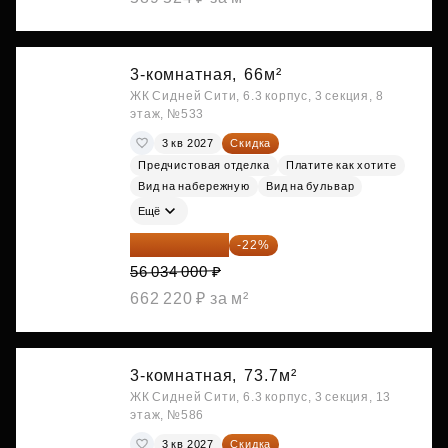
3-комнатная,
66м²
ЖК Сидней Сити, 6.3 корпус, 3 секция, 8
этаж, №533
3 кв 2027
Скидка
Предчистовая отделка
Платите как хотите
Вид на набережную
Вид на бульвар
Ещё
43 706 520 ₽
-22%
56 034 000 ₽
662 220 ₽ за м²
3-комнатная,
73.7м²
ЖК Сидней Сити, 6.3 корпус, 3 секция, 13
этаж, №586
3 кв 2027
Скидка