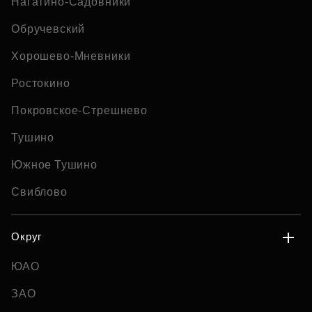
Нагатино-Садовники
Обручевский
Хорошево-Мневники
Ростокино
Покровское-Стрешнево
Тушино
Южное Тушино
Свиблово
Округ
ЮАО
ЗАО