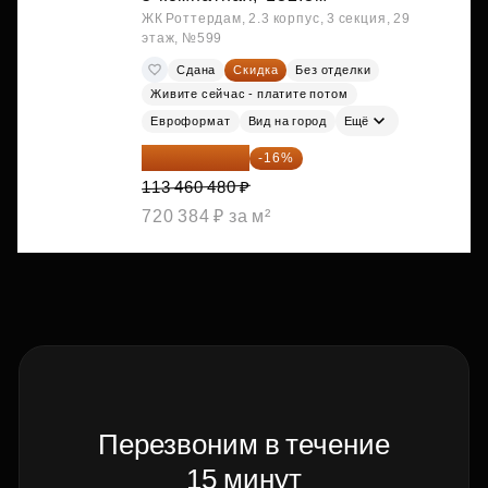
ЖК Роттердам, 2.3 корпус, 3 секция, 29
этаж, №599
Сдана
Скидка
Без отделки
Живите сейчас - платите потом
Евроформат
Вид на город
Ещё
95 306 803 ₽
-16%
113 460 480 ₽
720 384 ₽ за м²
Перезвоним в течение
15 минут