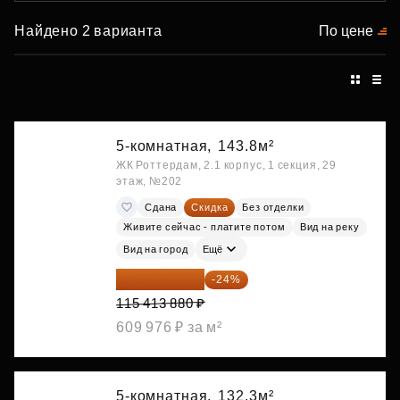
Найдено 2 варианта
По цене
5-комнатная,
143.8м²
ЖК Роттердам, 2.1 корпус, 1 секция, 29
этаж, №202
Сдана
Скидка
Без отделки
Живите сейчас - платите потом
Вид на реку
Вид на город
Ещё
87 714 549 ₽
-24%
115 413 880 ₽
609 976 ₽ за м²
5-комнатная,
132.3м²