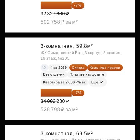
30 064 928 ₽
-7%
32 327 880 ₽
502 758 ₽ за м²
3-комнатная,
59.8м²
ЖК Симоновский Вал, 3 корпус, 3 секция,
19 этаж, №205
4 кв 2029
Скидка
Квартира недели
Без отделки
Платите как хотите
Квартира за 2 000 ₽/мес
Ещё
31 622 120 ₽
-7%
34 002 280 ₽
528 798 ₽ за м²
3-комнатная,
69.5м²