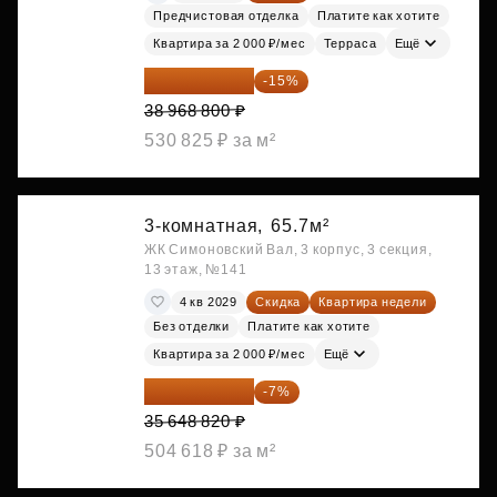
Предчистовая отделка
Платите как хотите
Квартира за 2 000 ₽/мес
Терраса
Ещё
33 123 480 ₽
-15%
38 968 800 ₽
530 825 ₽ за м²
3-комнатная,
65.7м²
ЖК Симоновский Вал, 3 корпус, 3 секция,
13 этаж, №141
4 кв 2029
Скидка
Квартира недели
Без отделки
Платите как хотите
Квартира за 2 000 ₽/мес
Ещё
33 153 403 ₽
-7%
35 648 820 ₽
504 618 ₽ за м²