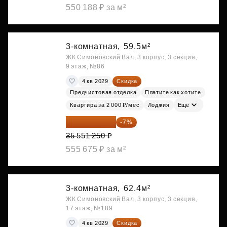
550 188 ₽ за м²
3-комнатная,
59.5м²
ЖК Симоновский Вал, 3 корпус, 3 секция,
9 этаж, №86
4 кв 2029
Скидка
Предчистовая отделка
Платите как хотите
Квартира за 2 000 ₽/мес
Лоджия
Ещё
33 062 663 ₽
-7%
35 551 250 ₽
555 675 ₽ за м²
3-комнатная,
62.4м²
ЖК Симоновский Вал, 3 корпус, 3 секция,
17 этаж, №189
4 кв 2029
Скидка