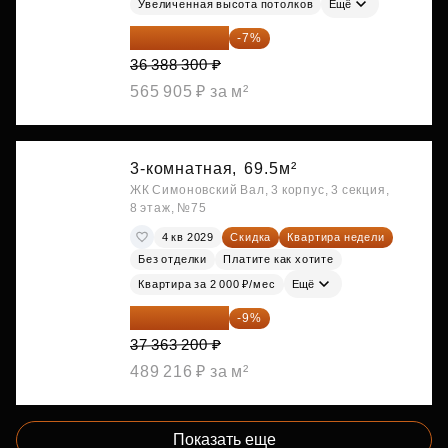
Увеличенная высота потолков
Ещё
33 841 119 ₽
-7%
36 388 300 ₽
565 905 ₽ за м²
3-комнатная,
69.5м²
ЖК Симоновский Вал, 3 корпус, 3 секция,
8 этаж, №75
4 кв 2029
Скидка
Квартира недели
Без отделки
Платите как хотите
Квартира за 2 000 ₽/мес
Ещё
34 000 512 ₽
-9%
37 363 200 ₽
489 216 ₽ за м²
Показать еще